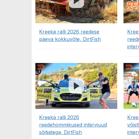
Kreeka ralli 2026 reedese
Kree
päeva kokkuvõte, DirtFish
reed
inte
Kreeka ralli 2026
Kree
reedehommikused intervjuud
võis
sõitjatega, DirtFish
inter