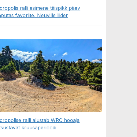
cropolis ralli esimene täispikk päev
aputas favoriite, Neuville liider
cropolise ralli alustab WRC hooaja
tsustavat kruusaperioodi