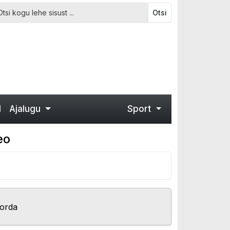
Otsi
d
Ajalugu
Sport
eo
korda