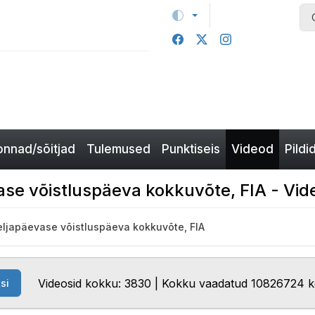
nnad/sõitjad
Tulemused
Punktiseis
Videod
Pildi
ase võistluspäeva kokkuvõte, FIA - Vid
neljapäevase võistluspäeva kokkuvõte, FIA
Videosid kokku: 3830 | Kokku vaadatud 10826724 
si