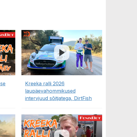
ase
Kreeka ralli 2026
laupäevahommikused
intervjuud sõitjatega, DirtFish