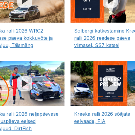
ka ralli 2026 WRC2
Solbergi katkestamine Kre
ese päeva kokkuvõte ja
ralli 2026 reedese päeva
rvjuu, Täismäng
viimasel, SS7 katsel
ka ralli 2026 neljapäevase
Kreeka ralli 2026 sõitjate
tluspäeva eelsed
eelvaade, FIA
vjuud, DirtFish