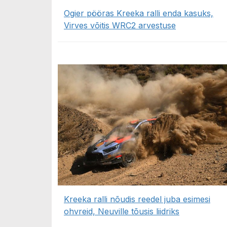
Ogier pööras Kreeka ralli enda kasuks,
Virves võitis WRC2 arvestuse
Kreeka ralli nõudis reedel juba esimesi
ohvreid, Neuville tõusis liidriks