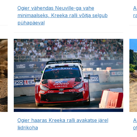
Ogier vähendas Neuville-ga vahe
A
minimaalseks, Kreeka ralli võitja selgub
r
pühapäeval
Ogier haaras Kreeka ralli avakatse järel
A
liidrikoha
o