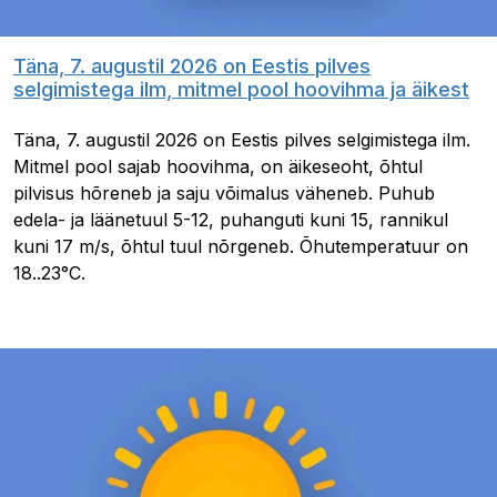
Täna, 7. augustil 2026 on Eestis pilves
selgimistega ilm, mitmel pool hoovihma ja äikest
Täna, 7. augustil 2026 on Eestis pilves selgimistega ilm.
Mitmel pool sajab hoovihma, on äikeseoht, õhtul
pilvisus hõreneb ja saju võimalus väheneb. Puhub
edela- ja läänetuul 5-12, puhanguti kuni 15, rannikul
kuni 17 m/s, õhtul tuul nõrgeneb. Õhutemperatuur on
18..23°C.