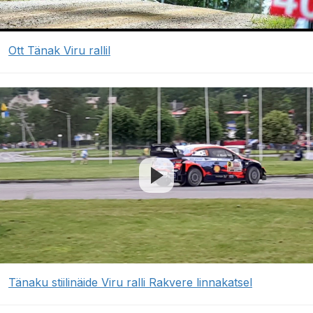
Ott Tänak Viru rallil
Tänaku stiilinäide Viru ralli Rakvere linnakatsel