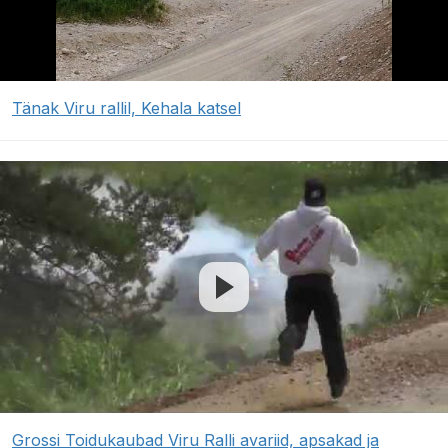
Tänak Viru rallil, Kehala katsel
Grossi Toidukaubad Viru Ralli avariid, apsakad ja