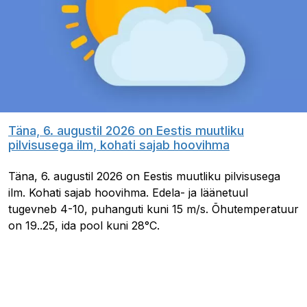
Täna, 6. augustil 2026 on Eestis muutliku
pilvisusega ilm, kohati sajab hoovihma
Täna, 6. augustil 2026 on Eestis muutliku pilvisusega
ilm. Kohati sajab hoovihma. Edela- ja läänetuul
tugevneb 4-10, puhanguti kuni 15 m/s. Õhutemperatuur
on 19..25, ida pool kuni 28°C.