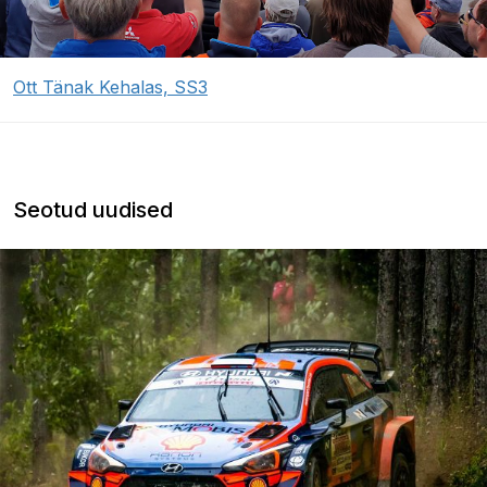
Ott Tänak Kehalas, SS3
Seotud uudised