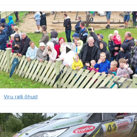
Viru ralli õhust