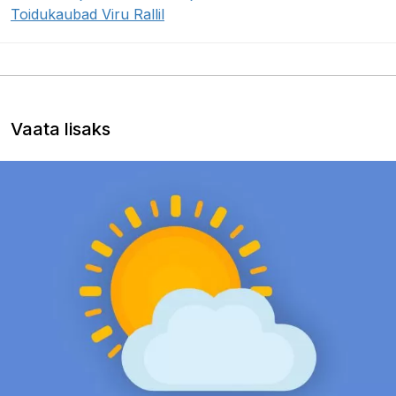
Toidukaubad Viru Rallil
Vaata lisaks