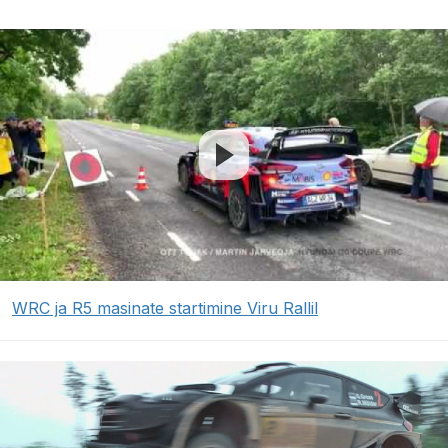
WRC ja R5 masinate startimine Viru Rallil