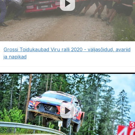
Grossi Toidukaubad Viru ralli 2020 - väljasõidud, avariid
ja napikad