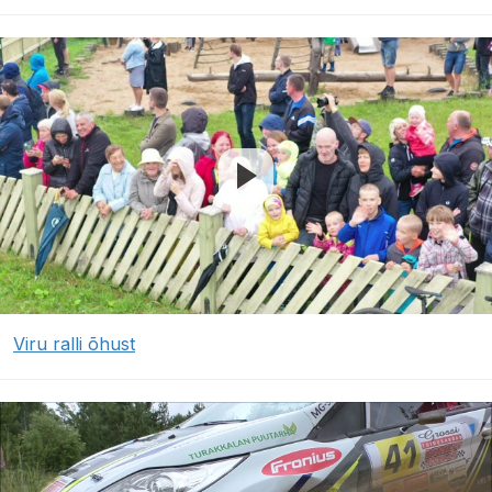
Viru ralli õhust