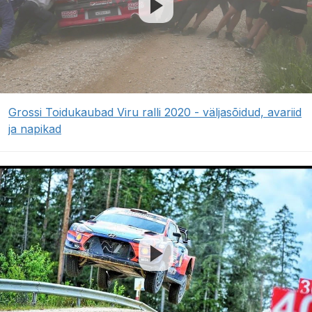
Grossi Toidukaubad Viru ralli 2020 - väljasõidud, avariid
ja napikad