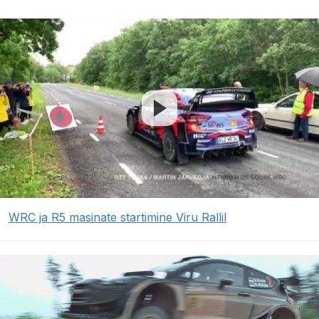
WRC ja R5 masinate startimine Viru Rallil