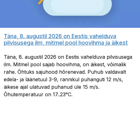
Täna, 8. augustil 2026 on Eestis vahelduva
pilvisusega ilm, mitmel pool hoovihma ja äikest
Täna, 8. augustil 2026 on Eestis vahelduva pilvisusega
ilm. Mitmel pool sajab hoovihma, on äikest, võimalik
rahe. Õhtuks sajuhood hõrenevad. Puhub valdavalt
edela- ja läänetuul 3-9, rannikul puhanguti 12 m/s,
äikese ajal ulatuvad puhanud üle 15 m/s.
Õhutemperatuur on 17..23°C.