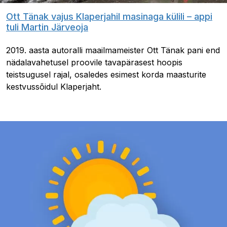
Ott Tänak vajus Klaperjahil masinaga külili – appi
tuli Martin Järveoja
2019. aasta autoralli maailmameister Ott Tänak pani end
nädalavahetusel proovile tavapärasest hoopis
teistsugusel rajal, osaledes esimest korda maasturite
kestvussõidul Klaperjaht.