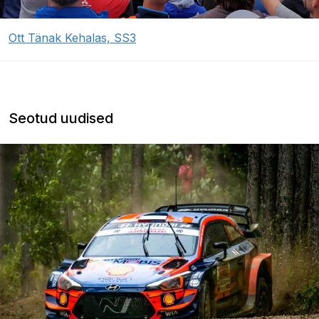
Ott Tänak Kehalas, SS3
Seotud uudised