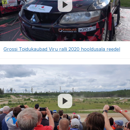
Grossi Toidukaubad Viru ralli 2020 hooldusala reedel