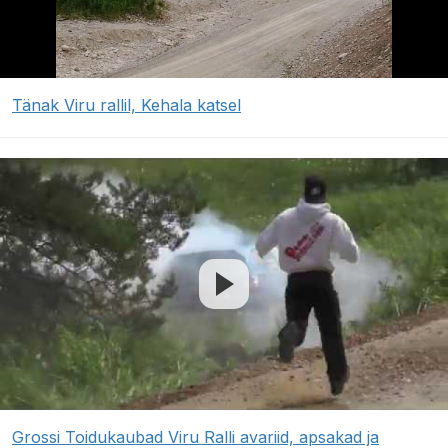
Tänak Viru rallil, Kehala katsel
Grossi Toidukaubad Viru Ralli avariid, apsakad ja