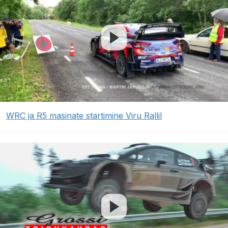
WRC ja R5 masinate startimine Viru Rallil