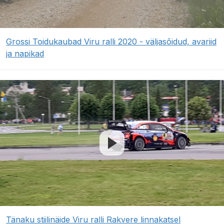
Grossi Toidukaubad Viru ralli 2020 - väljasõidud, avariid
ja napikad
Tänaku stiilinäide Viru ralli Rakvere linnakatsel