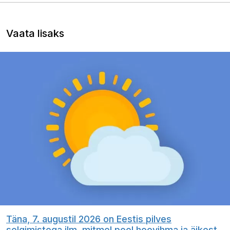
Vaata lisaks
Täna, 7. augustil 2026 on Eestis pilves
selgimistega ilm, mitmel pool hoovihma ja äikest