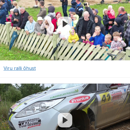
Viru ralli õhust