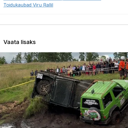
Toidukaubad Viru Rallil
Vaata lisaks