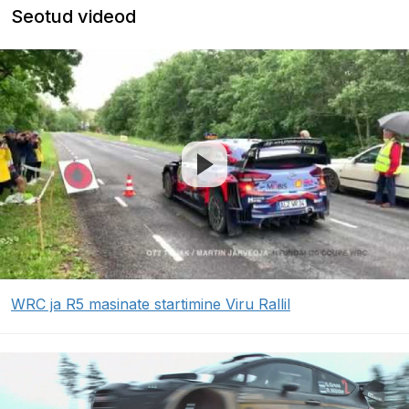
Seotud videod
WRC ja R5 masinate startimine Viru Rallil