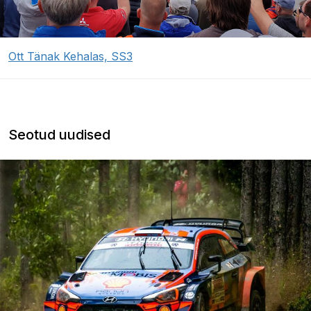
Ott Tänak Kehalas, SS3
Seotud uudised