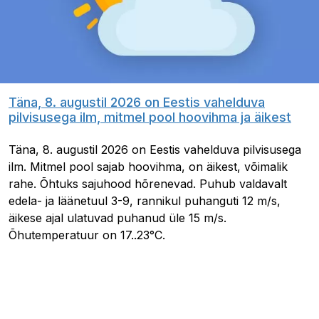
Täna, 8. augustil 2026 on Eestis vahelduva
pilvisusega ilm, mitmel pool hoovihma ja äikest
Täna, 8. augustil 2026 on Eestis vahelduva pilvisusega
ilm. Mitmel pool sajab hoovihma, on äikest, võimalik
rahe. Õhtuks sajuhood hõrenevad. Puhub valdavalt
edela- ja läänetuul 3-9, rannikul puhanguti 12 m/s,
äikese ajal ulatuvad puhanud üle 15 m/s.
Õhutemperatuur on 17..23°C.