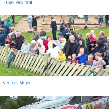
Tänak Viru rallil
Viru ralli õhust