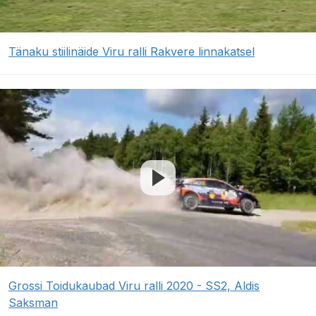
Tänaku stiilinäide Viru ralli Rakvere linnakatsel
Grossi Toidukaubad Viru ralli 2020 - SS2, Aldis
Saksman