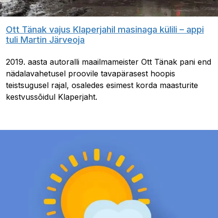
Ott Tänak vajus Klaperjahil masinaga külili – appi
tuli Martin Järveoja
2019. aasta autoralli maailmameister Ott Tänak pani end
nädalavahetusel proovile tavapärasest hoopis
teistsugusel rajal, osaledes esimest korda maasturite
kestvussõidul Klaperjaht.