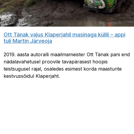
Ott Tänak vajus Klaperjahil masinaga külili – appi
tuli Martin Järveoja
2019. aasta autoralli maailmameister Ott Tänak pani end
nädalavahetusel proovile tavapärasest hoopis
teistsugusel rajal, osaledes esimest korda maasturite
kestvussõidul Klaperjaht.