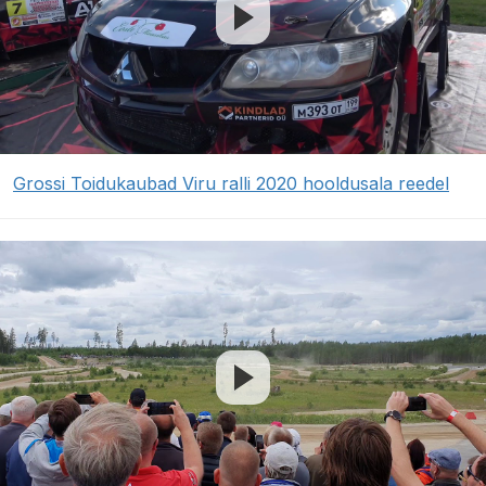
Grossi Toidukaubad Viru ralli 2020 hooldusala reedel