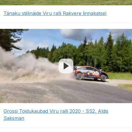
Tänaku stiilinäide Viru ralli Rakvere linnakatsel
Grossi Toidukaubad Viru ralli 2020 - SS2, Aldis
Saksman