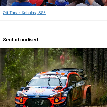
Ott Tänak Kehalas, SS3
Seotud uudised