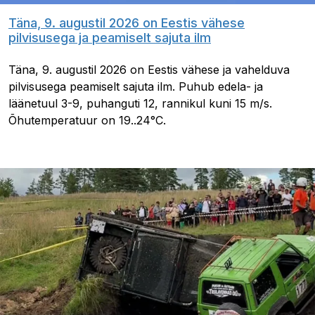
Täna, 9. augustil 2026 on Eestis vähese
pilvisusega ja peamiselt sajuta ilm
Täna, 9. augustil 2026 on Eestis vähese ja vahelduva
pilvisusega peamiselt sajuta ilm. Puhub edela- ja
läänetuul 3-9, puhanguti 12, rannikul kuni 15 m/s.
Õhutemperatuur on 19..24°C.