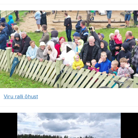
Viru ralli õhust