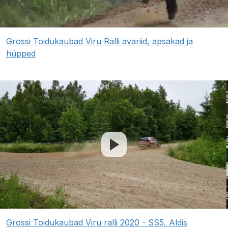
Grossi Toidukaubad Viru Ralli avariid, apsakad ja
hüpped
Grossi Toidukaubad Viru ralli 2020 - SS5, Aldis