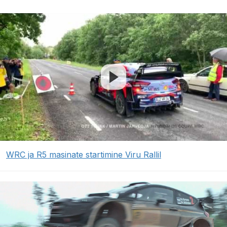
WRC ja R5 masinate startimine Viru Rallil