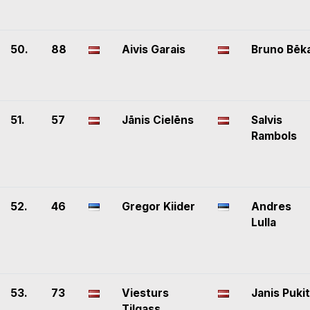
50.
88
Aivis Garais
Bruno Bēk
51.
57
Jānis Cielēns
Salvis
Rambols
52.
46
Gregor Kiider
Andres
Lulla
53.
73
Viesturs
Janis Puki
Tilgass