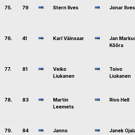
75.
79
Stern Ilves
Jonar Ilves
76.
41
Karl Väinsaar
Jan Marku
Kõõra
77.
81
Veiko
Toivo
Liukanen
Liukanen
78.
83
Martin
Rivo Hell
Leemets
79.
84
Janno
Janek Ojal