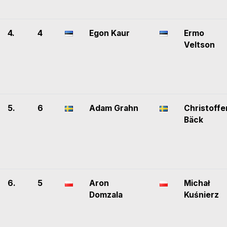
4.
4
Egon Kaur
Ermo
Veltson
5.
6
Adam Grahn
Christoffe
Bäck
6.
5
Aron
Michał
Domzala
Kuśnierz