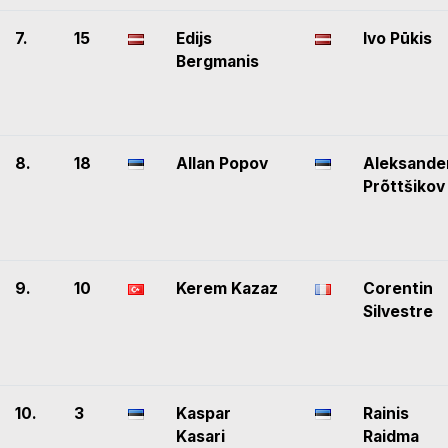
7.
15
Edijs
Ivo Pūkis
Bergmanis
8.
18
Allan Popov
Aleksande
Prõttšikov
9.
10
Kerem Kazaz
Corentin
Silvestre
10.
3
Kaspar
Rainis
Kasari
Raidma