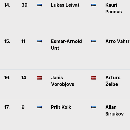
14.
39
Lukas Leivat
Kauri
Pannas
15.
11
Esmar-Arnold
Arro Vahtr
Unt
16.
14
Jānis
Artūrs
Vorobjovs
Žeibe
17.
9
Priit Koik
Allan
Birjukov