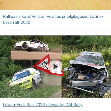
Rallipaari Kaur/Veltson võistlus ja telgitagused Lõuna-
Eesti ralli 2026
Lõuna-Eesti Ralli 2026 ülevaade, DM Rally