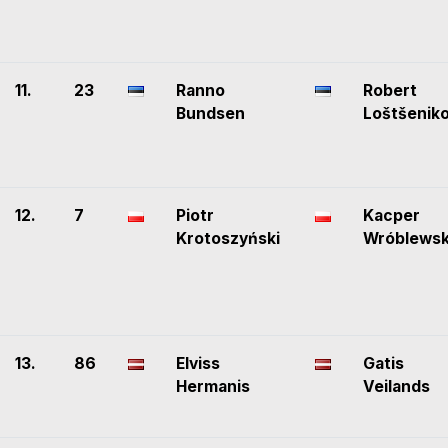
11.
23
Ranno
Robert
Bundsen
Loštšenik
12.
7
Piotr
Kacper
Krotoszyński
Wróblewsk
13.
86
Elviss
Gatis
Hermanis
Veilands