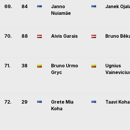
69.
84
Janno
Janek Ojal
Nuiamäe
70.
88
Aivis Garais
Bruno Bēk
71.
38
Bruno Urmo
Ugnius
Gryc
Vaineviciu
72.
29
Grete Mia
Taavi Koha
Koha