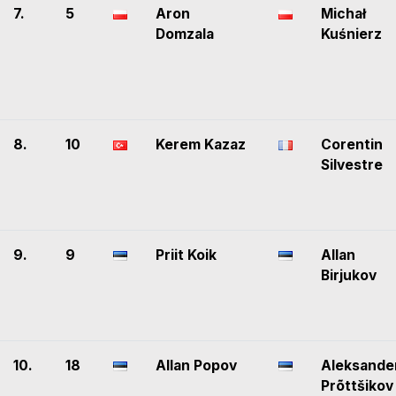
7.
5
Aron
Michał
Domzala
Kuśnierz
8.
10
Kerem Kazaz
Corentin
Silvestre
9.
9
Priit Koik
Allan
Birjukov
10.
18
Allan Popov
Aleksande
Prõttšikov