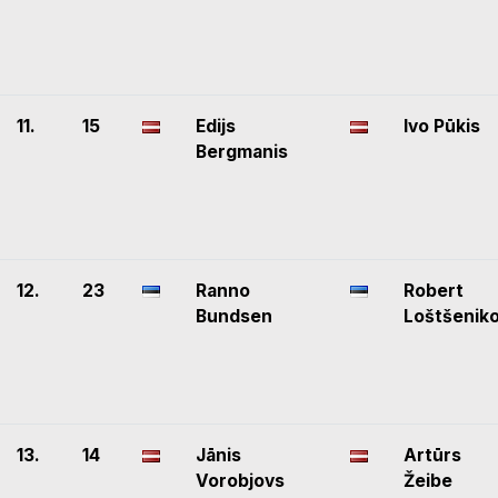
11.
15
Edijs
Ivo Pūkis
Bergmanis
12.
23
Ranno
Robert
Bundsen
Loštšenik
13.
14
Jānis
Artūrs
Vorobjovs
Žeibe