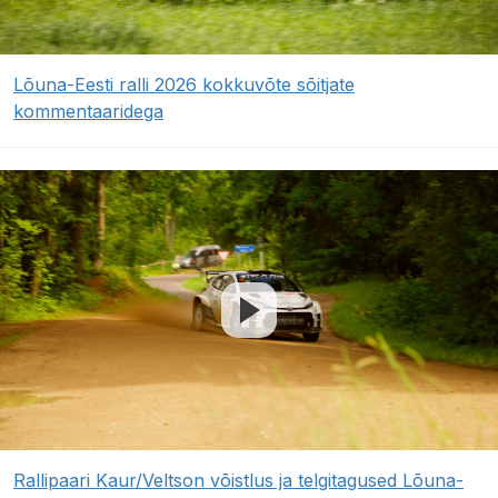
Lõuna-Eesti ralli 2026 kokkuvõte sõitjate
kommentaaridega
Rallipaari Kaur/Veltson võistlus ja telgitagused Lõuna-