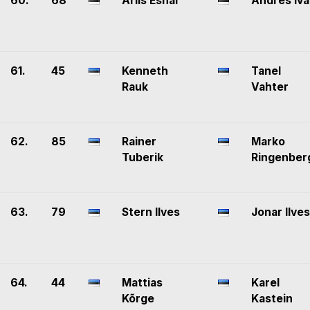
60.
68
Arlis Esnar
Andres Iva
61.
45
Kenneth
Tanel
Rauk
Vahter
62.
85
Rainer
Marko
Tuberik
Ringenber
63.
79
Stern Ilves
Jonar Ilves
64.
44
Mattias
Karel
Kõrge
Kastein