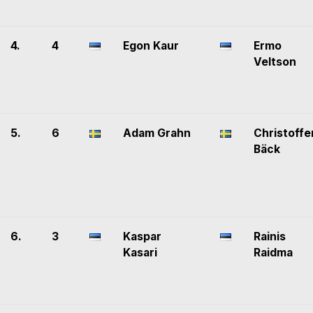
4.
4
Egon Kaur
Ermo
Veltson
5.
6
Adam Grahn
Christoffe
Bäck
6.
3
Kaspar
Rainis
Kasari
Raidma