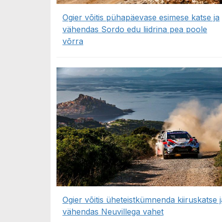
Ogier võitis pühapäevase esimese katse ja
vähendas Sordo edu liidrina pea poole
võrra
Ogier võitis üheteistkümnenda kiiruskatse j
vähendas Neuvillega vahet