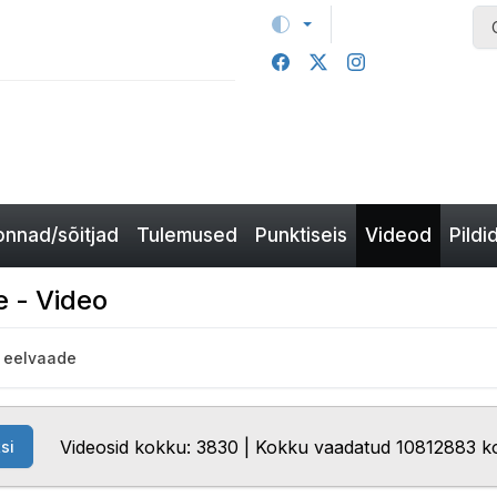
nnad/sõitjad
Tulemused
Punktiseis
Videod
Pildi
e - Video
0 eelvaade
Videosid kokku: 3830 | Kokku vaadatud 10812883 k
si