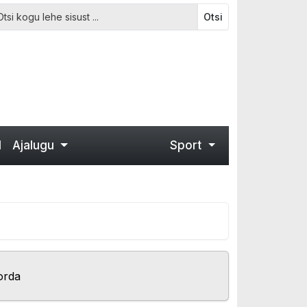
Otsi
d
Ajalugu
Sport
orda