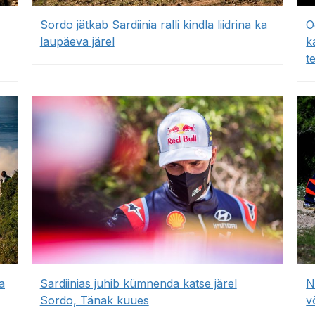
Sordo jätkab Sardiinia ralli kindla liidrina ka
O
laupäeva järel
k
t
a
Sardiinias juhib kümnenda katse järel
N
Sordo, Tänak kuues
v