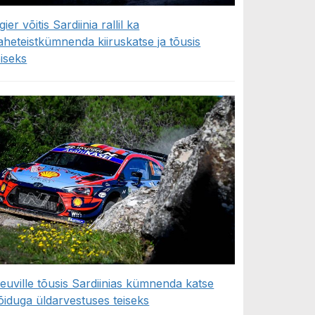
gier võitis Sardiinia rallil ka
aheteistkümnenda kiiruskatse ja tõusis
eiseks
euville tõusis Sardiinias kümnenda katse
õiduga üldarvestuses teiseks