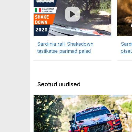
Sardiinia ralli Shakedown
Sardi
testikatse parimad palad
otse
Seotud uudised