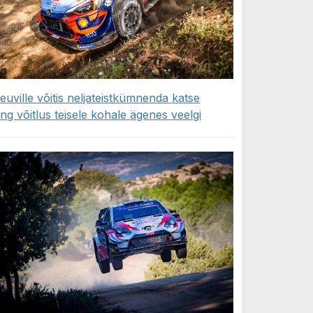
euville võitis neljateistkümnenda katse
ing võitlus teisele kohale ägenes veelgi