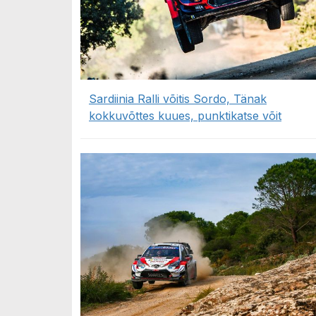
Sardiinia Ralli võitis Sordo, Tänak
kokkuvõttes kuues, punktikatse võit