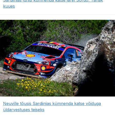
Sardiinias juhib kümnenda katse järel Sordo, Tänak
kuues
Neuville tõusis Sardiinias kümnenda katse võiduga
üldarvestuses teiseks