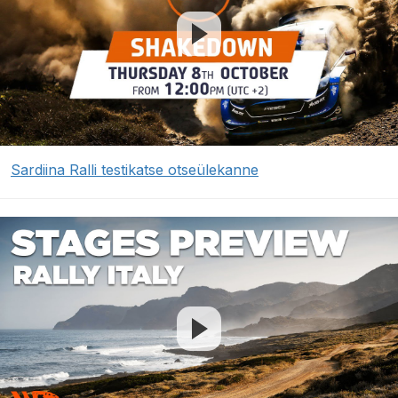
Sardiina Ralli testikatse otseülekanne