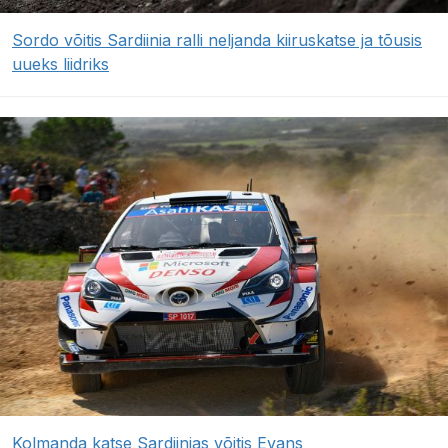
Sordo võitis Sardiinia ralli neljanda kiiruskatse ja tõusis
uueks liidriks
Kolmanda katse Sardiinias võitis Evans