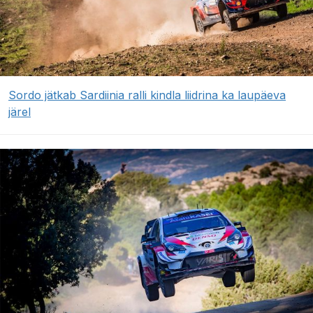
Sordo jätkab Sardiinia ralli kindla liidrina ka laupäeva
järel