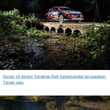
Sordo oli kiireim Sardiinia Ralli kaheksandal kiiruskatsel,
Tänak viies