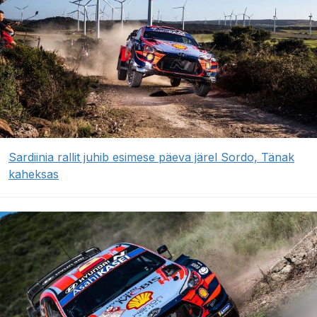
Sardiinia rallit juhib esimese päeva järel Sordo, Tänak
kaheksas