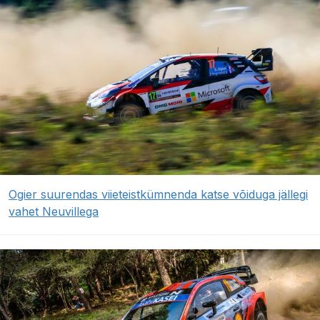
Ogier suurendas viieteistkümnenda katse võiduga jällegi
vahet Neuvillega