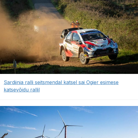
Sardiinia ralli seitsmendal katsel sai Ogier esimese
katsevõidu rallil