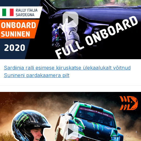
Sardiinia ralli esimese kiiruskatse ülekaalukalt võitnud
Sunineni pardakaamera pilt