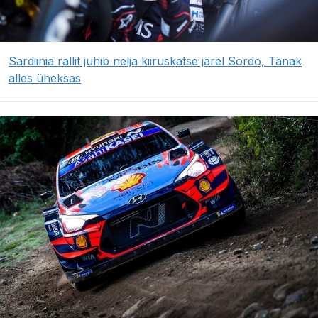
Sardiinia rallit juhib nelja kiiruskatse järel Sordo, Tänak
alles üheksas