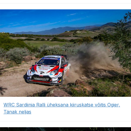
WRC Sardiinia Ralli üheksana kiiruskatse võitis Ogier,
Tänak neljas