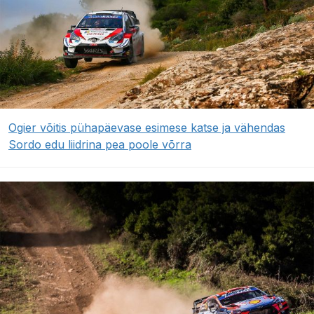
Ogier võitis pühapäevase esimese katse ja vähendas
Sordo edu liidrina pea poole võrra