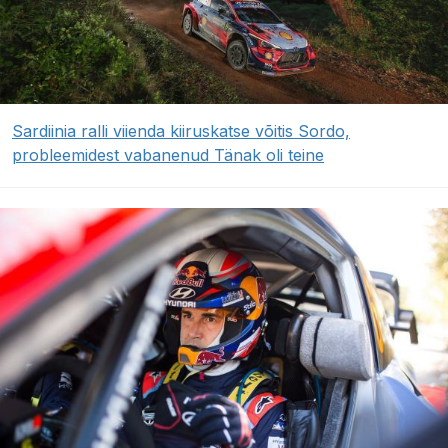
Sardiinia ralli viienda kiiruskatse võitis Sordo,
probleemidest vabanenud Tänak oli teine