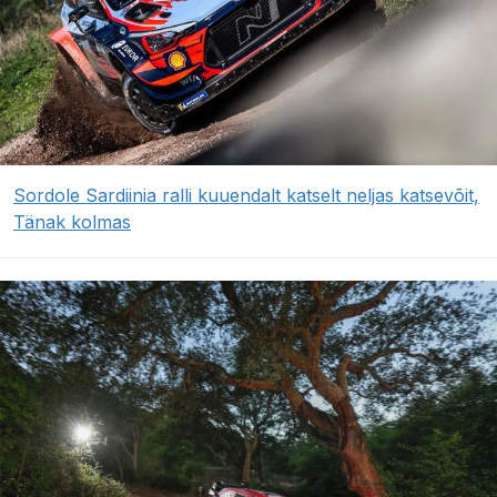
Sordole Sardiinia ralli kuuendalt katselt neljas katsevõit,
Tänak kolmas