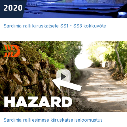
Sardiinia ralli kiiruskatsete SS1 - SS3 kokkuvõte
Sardiinia ralli esimese kiiruskatse iseloomustus