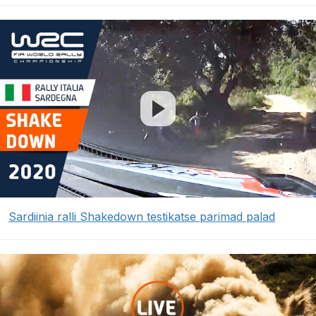
Sardiinia ralli Shakedown testikatse parimad palad