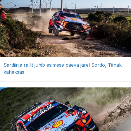
Sardiinia rallit juhib esimese päeva järel Sordo, Tänak
kaheksas