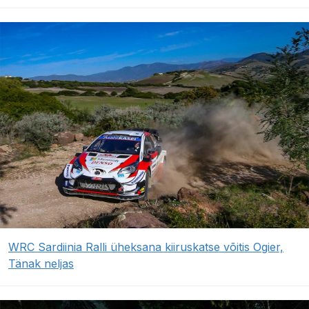
WRC Sardiinia Ralli üheksana kiiruskatse võitis Ogier,
Tänak neljas