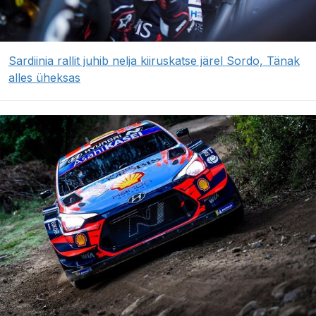
Sardiinia rallit juhib nelja kiiruskatse järel Sordo, Tänak
alles üheksas