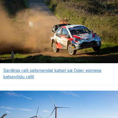
Sardiinia ralli seitsmendal katsel sai Ogier esimese
katsevõidu rallil