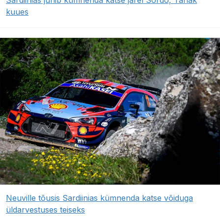
Sardiinias juhib kümnenda katse järel Sordo, Tänak
kuues
Neuville tõusis Sardiinias kümnenda katse võiduga
üldarvestuses teiseks