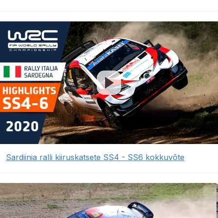
Sardiinia ralli kiiruskatsete SS4 - SS6 kokkuvõte