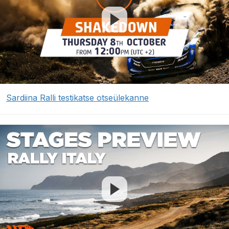
Sardiina Ralli testikatse otseülekanne