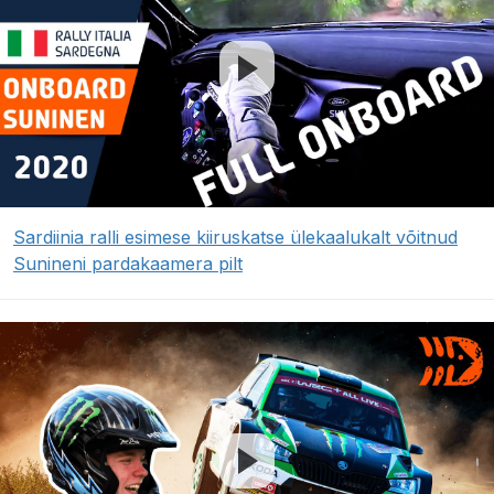
Sardiinia ralli esimese kiiruskatse ülekaalukalt võitnud
Sunineni pardakaamera pilt