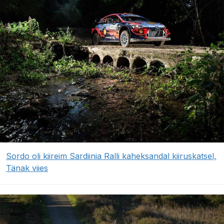
Sordo oli kiireim Sardiinia Ralli kaheksandal kiiruskatsel,
Tänak viies