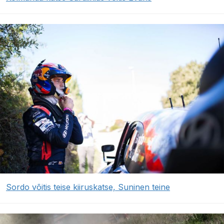
Sordo võitis teise kiiruskatse, Suninen teine