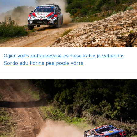
Ogier võitis pühapäevase esimese katse ja vähendas
Sordo edu liidrina pea poole võrra