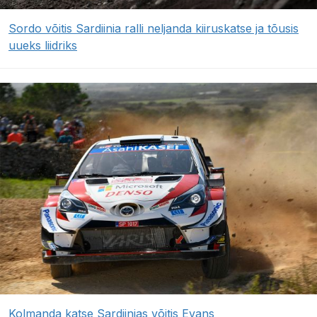
Sordo võitis Sardiinia ralli neljanda kiiruskatse ja tõusis
uueks liidriks
Kolmanda katse Sardiinias võitis Evans