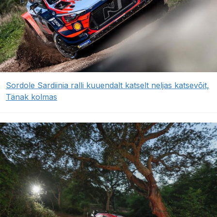
Sordole Sardiinia ralli kuuendalt katselt neljas katsevõit,
Tänak kolmas