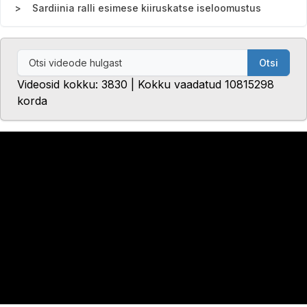
Sardiinia ralli esimese kiiruskatse iseloomustus
Otsi
Videosid kokku: 3830 | Kokku vaadatud 10815298
korda