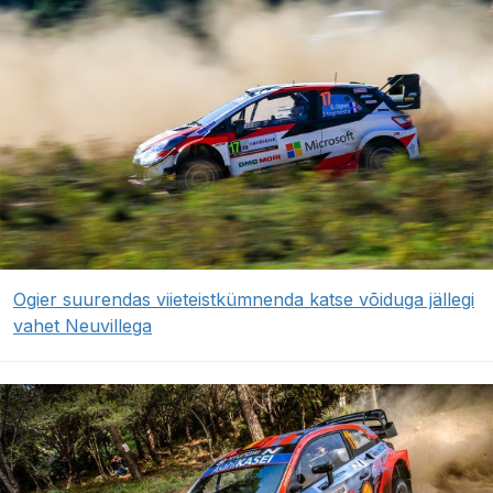
Ogier suurendas viieteistkümnenda katse võiduga jällegi
vahet Neuvillega