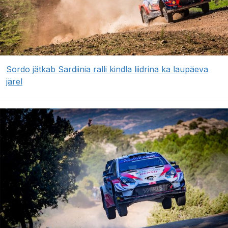
Sordo jätkab Sardiinia ralli kindla liidrina ka laupäeva
järel