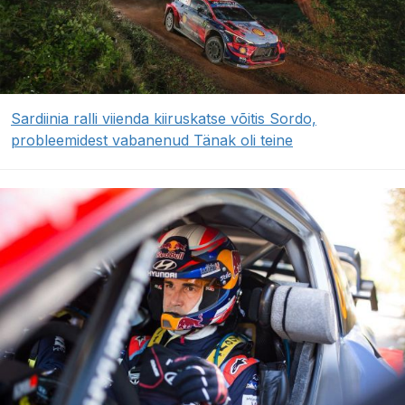
Sardiinia ralli viienda kiiruskatse võitis Sordo,
probleemidest vabanenud Tänak oli teine