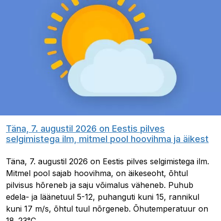
Täna, 7. augustil 2026 on Eestis pilves
selgimistega ilm, mitmel pool hoovihma ja äikest
Täna, 7. augustil 2026 on Eestis pilves selgimistega ilm.
Mitmel pool sajab hoovihma, on äikeseoht, õhtul
pilvisus hõreneb ja saju võimalus väheneb. Puhub
edela- ja läänetuul 5-12, puhanguti kuni 15, rannikul
kuni 17 m/s, õhtul tuul nõrgeneb. Õhutemperatuur on
18..23°C.