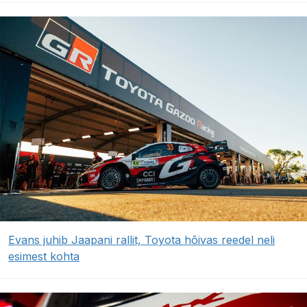
Evans juhib Jaapani rallit, Toyota hõivas reedel neli
esimest kohta