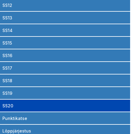
SS12
SS13
SS14
SS15
SS16
SS17
SS18
SS19
SS20
Punktikatse
Lõppjärjestus