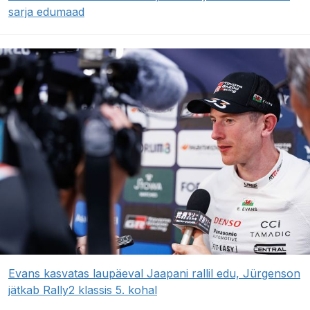
sarja edumaad
Evans kasvatas laupäeval Jaapani rallil edu, Jürgenson
jätkab Rally2 klassis 5. kohal