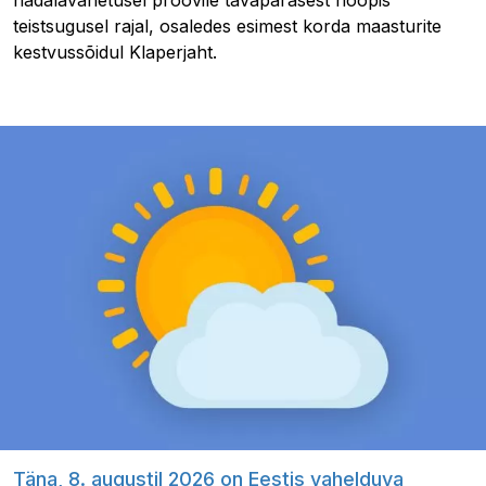
nädalavahetusel proovile tavapärasest hoopis
teistsugusel rajal, osaledes esimest korda maasturite
kestvussõidul Klaperjaht.
Täna, 8. augustil 2026 on Eestis vahelduva