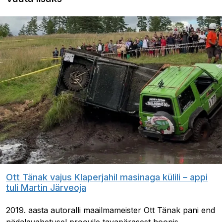
Ott Tänak vajus Klaperjahil masinaga külili – appi
tuli Martin Järveoja
2019. aasta autoralli maailmameister Ott Tänak pani end