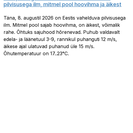
pilvisusega ilm, mitmel pool hoovihma ja äikest
Täna, 8. augustil 2026 on Eestis vahelduva pilvisusega
ilm. Mitmel pool sajab hoovihma, on äikest, võimalik
rahe. Õhtuks sajuhood hõrenevad. Puhub valdavalt
edela- ja läänetuul 3-9, rannikul puhanguti 12 m/s,
äikese ajal ulatuvad puhanud üle 15 m/s.
Õhutemperatuur on 17..23°C.