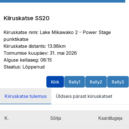
Kiiruskatse SS20
Kiiruskatse nimi: Lake Mikawako 2 - Power Stage
punktikatse
Kiiruskatse distants: 13.98km
Toimumise kuupäev: 31. mai 2026
Alguse kellaaeg: 08:15
Staatus: Lõppenud
Kõik
Rally1
Rally2
Rally3
Kiiruskatse tulemus
Üldseis pärast kiiruskatset
K.
Sõitja
Kaardilugeja