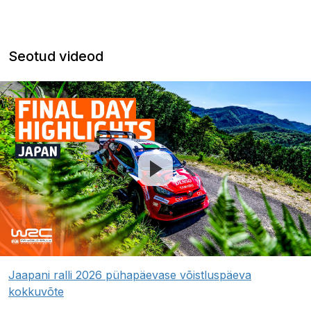
Seotud videod
Jaapani ralli 2026 pühapäevase võistluspäeva
kokkuvõte