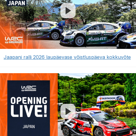
Jaapani ralli 2026 laupäevase võistluspäeva kokkuvõte