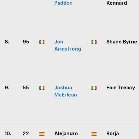
Paddon
Kennard
8.
95
Jon
Shane Byrne
Armstrong
9.
55
Joshua
Eoin Treacy
McErlean
10.
22
Alejandro
Borja