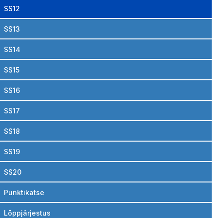
SS12
SS13
SS14
SS15
SS16
SS17
SS18
SS19
SS20
Punktikatse
Lõppjärjestus