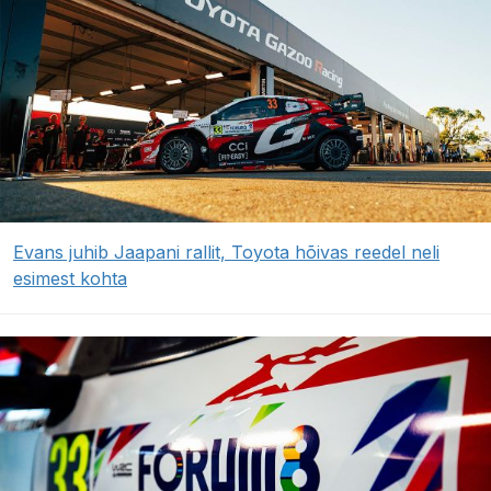
Evans juhib Jaapani rallit, Toyota hõivas reedel neli
esimest kohta