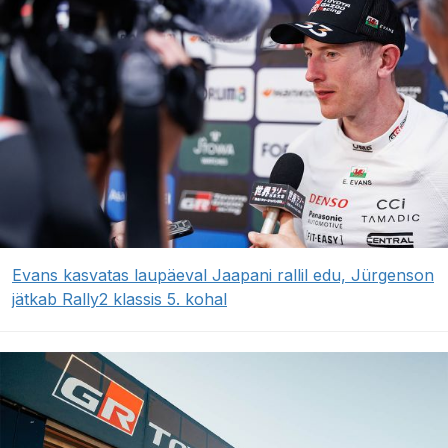
Evans kasvatas laupäeval Jaapani rallil edu, Jürgenson
jätkab Rally2 klassis 5. kohal