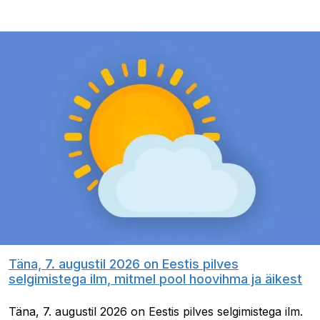
Täna, 7. augustil 2026 on Eestis pilves
selgimistega ilm, mitmel pool hoovihma ja äikest
Täna, 7. augustil 2026 on Eestis pilves selgimistega ilm.