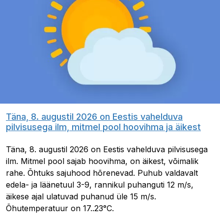
Täna, 8. augustil 2026 on Eestis vahelduva
pilvisusega ilm, mitmel pool hoovihma ja äikest
Täna, 8. augustil 2026 on Eestis vahelduva pilvisusega
ilm. Mitmel pool sajab hoovihma, on äikest, võimalik
rahe. Õhtuks sajuhood hõrenevad. Puhub valdavalt
edela- ja läänetuul 3-9, rannikul puhanguti 12 m/s,
äikese ajal ulatuvad puhanud üle 15 m/s.
Õhutemperatuur on 17..23°C.