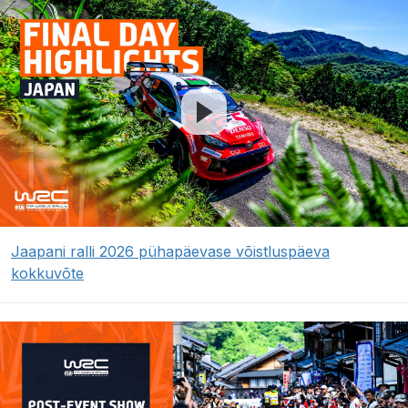
Jaapani ralli 2026 pühapäevase võistluspäeva
kokkuvõte