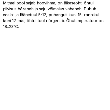
Mitmel pool sajab hoovihma, on äikeseoht, õhtul
pilvisus hõreneb ja saju võimalus väheneb. Puhub
edela- ja läänetuul 5-12, puhanguti kuni 15, rannikul
kuni 17 m/s, õhtul tuul nõrgeneb. Õhutemperatuur on
18..23°C.