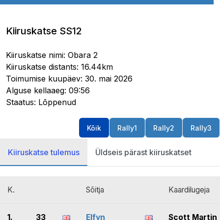
Kiiruskatse SS12
Kiiruskatse nimi: Obara 2
Kiiruskatse distants: 16.44km
Toimumise kuupäev: 30. mai 2026
Alguse kellaaeg: 09:56
Staatus: Lõppenud
Kõik
Rally1
Rally2
Rally3
Kiiruskatse tulemus
Üldseis pärast kiiruskatset
K.
Sõitja
Kaardilugeja
1.
33
Elfyn
Scott Martin