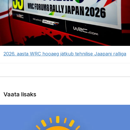
2026. aasta WRC hooaeg jätkub tehnilise Jaapani ralliga
Vaata lisaks