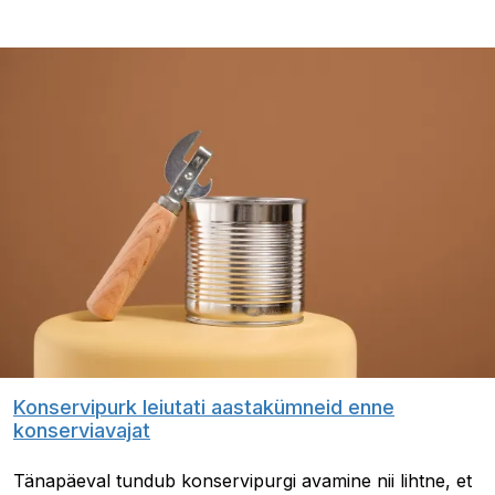
Konservipurk leiutati aastakümneid enne
konserviavajat
Tänapäeval tundub konservipurgi avamine nii lihtne, et