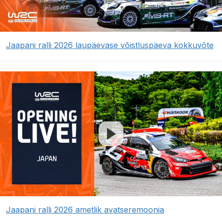
Jaapani ralli 2026 laupäevase võistluspäeva kokkuvõte
Jaapani ralli 2026 ametlik avatseremoonia