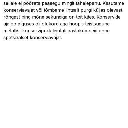
sellele ei pöörata peaaegu mingit tähelepanu. Kasutame
konserviavajat või tõmbame lihtsalt purgi küljes olevast
rõngast ning mõne sekundiga on toit käes. Konservide
ajaloo alguses oli olukord aga hoopis teistsugune –
metallist konservipurk leiutati aastakümneid enne
spetsiaalset konserviavajat.