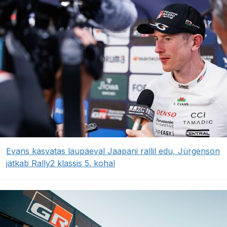
Evans kasvatas laupäeval Jaapani rallil edu, Jürgenson
jätkab Rally2 klassis 5. kohal