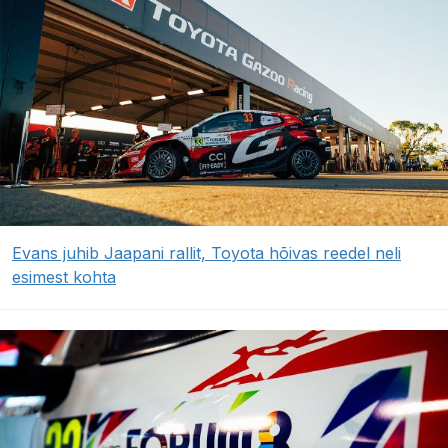
Evans juhib Jaapani rallit, Toyota hõivas reedel neli
esimest kohta