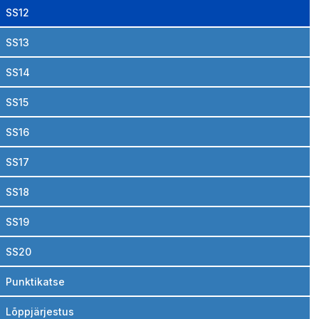
SS12
SS13
SS14
SS15
SS16
SS17
SS18
SS19
SS20
Punktikatse
Lõppjärjestus