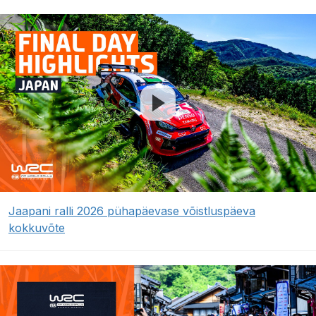
Jaapani ralli 2026 pühapäevase võistluspäeva
kokkuvõte