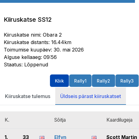
Kiiruskatse SS12
Kiiruskatse nimi: Obara 2
Kiiruskatse distants: 16.44km
Toimumise kuupäev: 30. mai 2026
Alguse kellaaeg: 09:56
Staatus: Lõppenud
Kõik
Rally1
Rally2
Rally3
Kiiruskatse tulemus
Üldseis pärast kiiruskatset
K.
Sõitja
Kaardilugeja
1.
33
Elfyn
Scott Martin