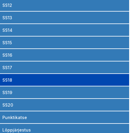
SS12
SS13
SS14
SS15
SS16
SS17
SS18
SS19
SS20
Punktikatse
Lõppjärjestus