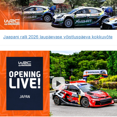
Jaapani ralli 2026 laupäevase võistluspäeva kokkuvõte