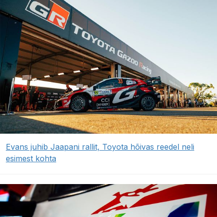
Evans juhib Jaapani rallit, Toyota hõivas reedel neli
esimest kohta