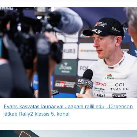
Evans kasvatas laupäeval Jaapani rallil edu, Jürgenson
jätkab Rally2 klassis 5. kohal