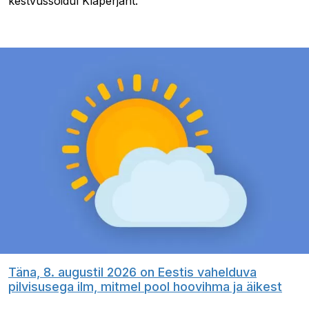
kestvussõidul Klaperjaht.
Täna, 8. augustil 2026 on Eestis vahelduva
pilvisusega ilm, mitmel pool hoovihma ja äikest