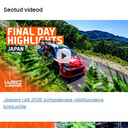
Seotud videod
Jaapani ralli 2026 pühapäevase võistluspäeva
kokkuvõte