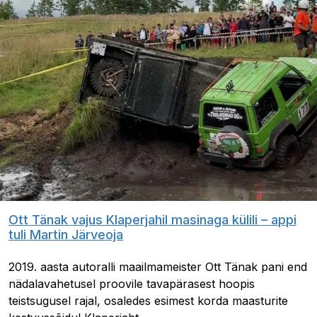
Ott Tänak vajus Klaperjahil masinaga külili – appi
tuli Martin Järveoja
2019. aasta autoralli maailmameister Ott Tänak pani end
nädalavahetusel proovile tavapärasest hoopis
teistsugusel rajal, osaledes esimest korda maasturite