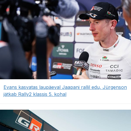
Evans kasvatas laupäeval Jaapani rallil edu, Jürgenson
jätkab Rally2 klassis 5. kohal