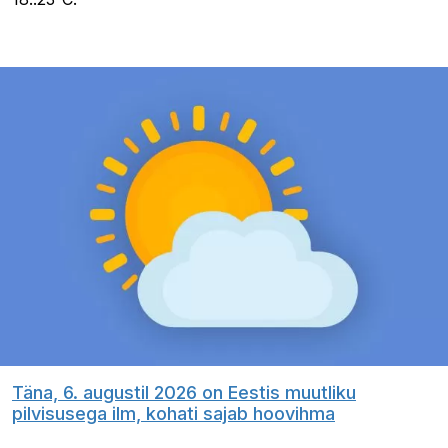
Täna, 6. augustil 2026 on Eestis muutliku
pilvisusega ilm, kohati sajab hoovihma