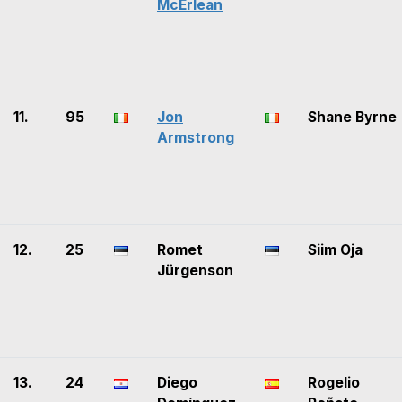
McErlean
11.
95
Jon
Shane Byrne
Armstrong
12.
25
Romet
Siim Oja
Jürgenson
13.
24
Diego
Rogelio