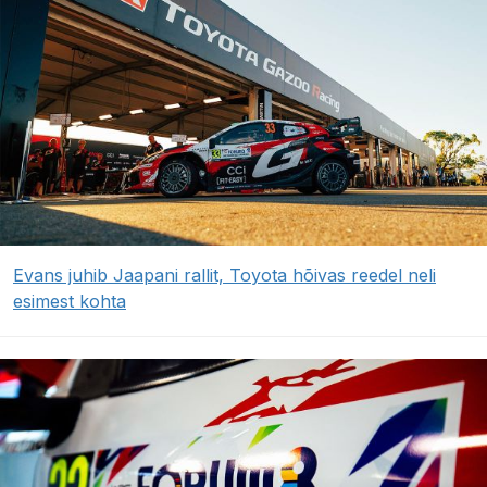
Evans juhib Jaapani rallit, Toyota hõivas reedel neli
esimest kohta