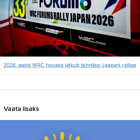
2026. aasta WRC hooaeg jätkub tehnilise Jaapani ralliga
Vaata lisaks