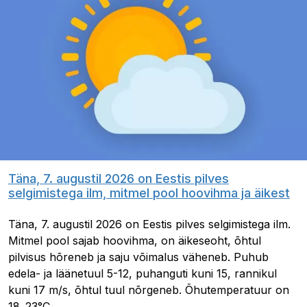
Täna, 7. augustil 2026 on Eestis pilves
selgimistega ilm, mitmel pool hoovihma ja äikest
Täna, 7. augustil 2026 on Eestis pilves selgimistega ilm.
Mitmel pool sajab hoovihma, on äikeseoht, õhtul
pilvisus hõreneb ja saju võimalus väheneb. Puhub
edela- ja läänetuul 5-12, puhanguti kuni 15, rannikul
kuni 17 m/s, õhtul tuul nõrgeneb. Õhutemperatuur on
18..23°C.