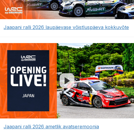
Jaapani ralli 2026 laupäevase võistluspäeva kokkuvõte
Jaapani ralli 2026 ametlik avatseremoonia