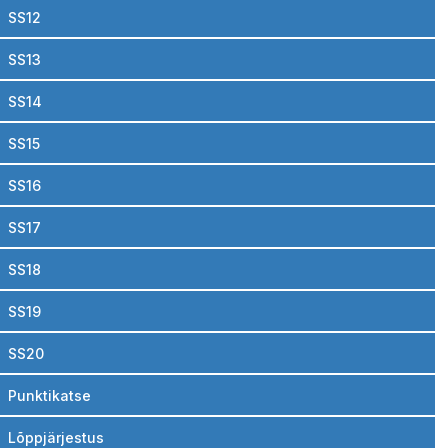
SS12
SS13
SS14
SS15
SS16
SS17
SS18
SS19
SS20
Punktikatse
Lõppjärjestus