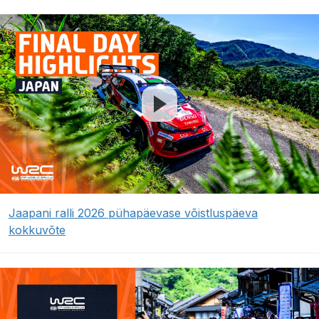
Jaapani ralli 2026 pühapäevase võistluspäeva
kokkuvõte