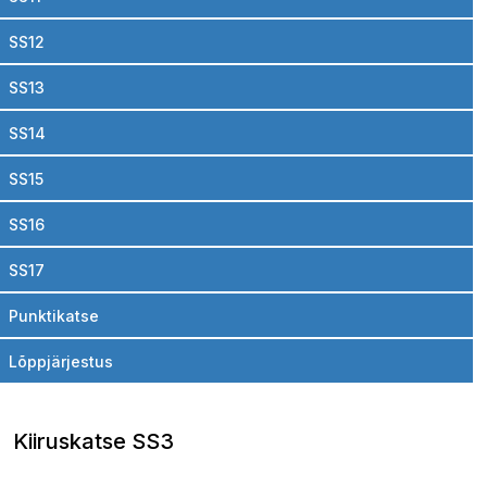
SS12
SS13
SS14
SS15
SS16
SS17
Punktikatse
Lõppjärjestus
Kiiruskatse SS3