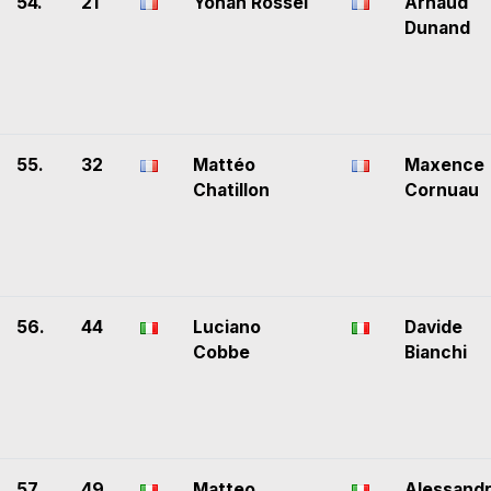
54.
21
Yohan Rossel
Arnaud
Dunand
55.
32
Mattéo
Maxence
Chatillon
Cornuau
56.
44
Luciano
Davide
Cobbe
Bianchi
57.
49
Matteo
Alessand