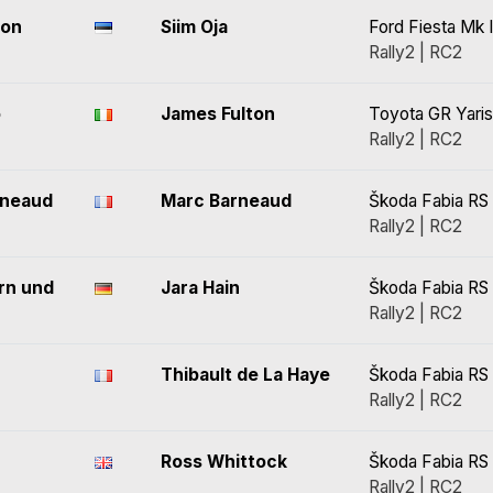
son
Siim Oja
Ford Fiesta Mk I
Rally2 | RC2
o
James Fulton
Toyota GR Yaris
Rally2 | RC2
rneaud
Marc Barneaud
Škoda Fabia RS 
Rally2 | RC2
rn und
Jara Hain
Škoda Fabia RS 
Rally2 | RC2
Thibault de La Haye
Škoda Fabia RS 
Rally2 | RC2
Ross Whittock
Škoda Fabia RS 
Rally2 | RC2