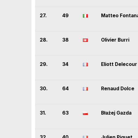
27.
49
Matteo Fontan
28.
38
Olivier Burri
29.
34
Eliott Delecour
30.
64
Renaud Dolce
31.
63
Błażej Gazda
32.
40
Julien Piguet