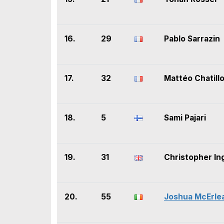
16.
29
Pablo Sarrazin
17.
32
Mattéo Chatill
18.
5
Sami Pajari
19.
31
Christopher In
20.
55
Joshua McErle