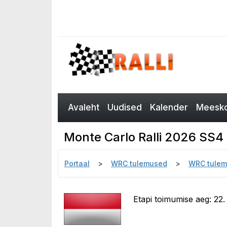
Avaleht
Uudised
Kalender
Meesko
Monte Carlo Ralli 2026 SS4
Portaal
WRC tulemused
WRC tulem
Etapi toimumise aeg: 22.