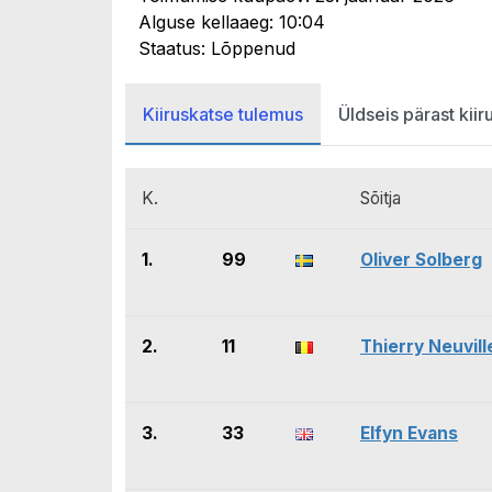
Alguse kellaaeg: 10:04
Staatus: Lõppenud
Kiiruskatse tulemus
Üldseis pärast kiir
K.
Sõitja
1.
99
Oliver Solberg
2.
11
Thierry Neuvill
3.
33
Elfyn Evans