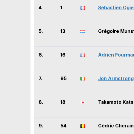
4.
1
Sébastien Ogie
5.
13
Grégoire Muns
6.
16
Adrien Fourma
7.
95
Jon Armstrong
8.
18
Takamoto Kats
9.
54
Cédric Cherain