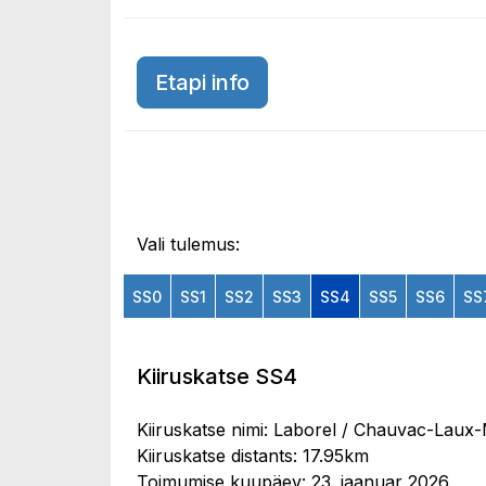
Etapi info
Vali tulemus:
SS0
SS1
SS2
SS3
SS4
SS5
SS6
SS
Kiiruskatse SS4
Kiiruskatse nimi: Laborel / Chauvac-Laux
Kiiruskatse distants: 17.95km
Toimumise kuupäev: 23. jaanuar 2026