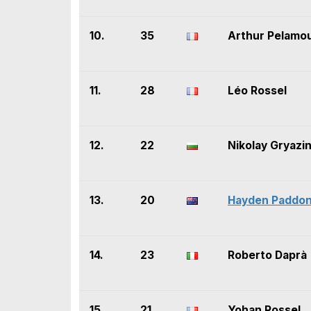
10.
35
Arthur Pelamo
11.
28
Léo Rossel
12.
22
Nikolay Gryazi
13.
20
Hayden Paddo
14.
23
Roberto Daprà
15.
21
Yohan Rossel