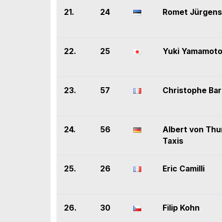
21.
24
Romet Jürgen
22.
25
Yuki Yamamot
23.
57
Christophe Ba
24.
56
Albert von Thu
Taxis
25.
26
Eric Camilli
26.
30
Filip Kohn