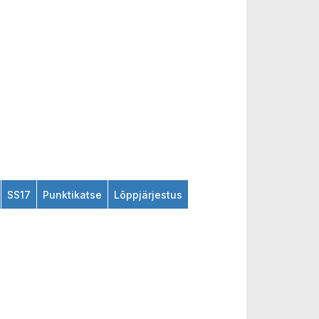
SS17
Punktikatse
Lõppjärjestus