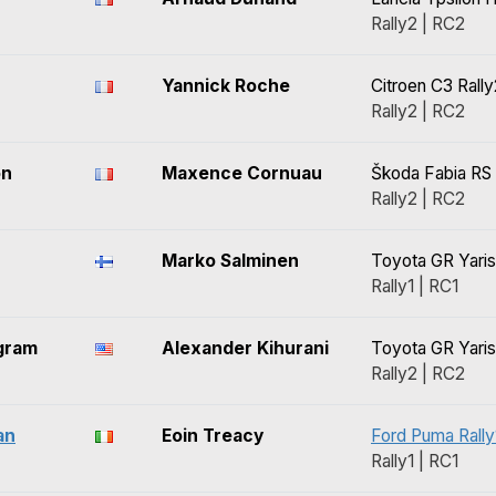
Rally2 | RC2
Yannick Roche
Citroen C3 Rally
Rally2 | RC2
on
Maxence Cornuau
Škoda Fabia RS 
Rally2 | RC2
Marko Salminen
Toyota GR Yaris
Rally1 | RC1
gram
Alexander Kihurani
Toyota GR Yaris
Rally2 | RC2
an
Eoin Treacy
Ford Puma Rally
Rally1 | RC1