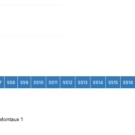
7
SS8
SS9
SS10
SS11
SS12
SS13
SS14
SS15
SS16
-Montaux 1