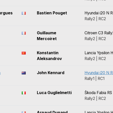
urgues
Bastien Pouget
Hyundai i20 N R
Rally2 | RC2
Guillaume
Citroen C3 Rally
Mercoiret
Rally2 | RC2
n
Konstantin
Lancia Ypsilon 
Aleksandrov
Rally2 | RC2
n
John Kennard
Hyundai i20 N Ra
Rally1 | RC1
Luca Guglielmetti
Škoda Fabia RS 
Rally2 | RC2
Arnaud Dunand
Lancia Ypsilon 