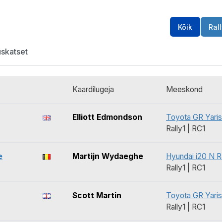
Kõik
Rall
uskatset
Kaardilugeja
Meeskond
Elliott Edmondson
Toyota GR Yaris
Rally1 | RC1
e
Martijn Wydaeghe
Hyundai i20 N Ra
Rally1 | RC1
Scott Martin
Toyota GR Yaris
Rally1 | RC1