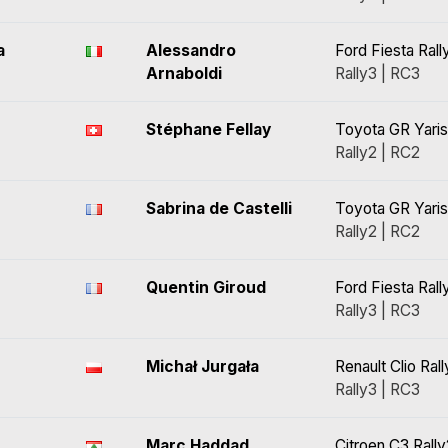
a
Alessandro
Ford Fiesta Rall
Arnaboldi
Rally3 | RC3
Stéphane Fellay
Toyota GR Yaris
Rally2 | RC2
Sabrina de Castelli
Toyota GR Yaris
Rally2 | RC2
Quentin Giroud
Ford Fiesta Rall
Rally3 | RC3
Michał Jurgała
Renault Clio Ral
Rally3 | RC3
Marc Haddad
Citroen C3 Rally