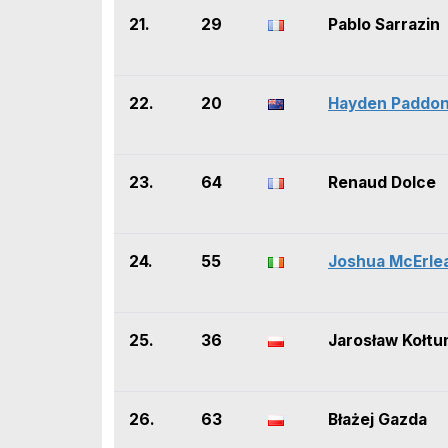
21.
29
Pablo Sarrazin
22.
20
Hayden Paddo
23.
64
Renaud Dolce
24.
55
Joshua McErle
25.
36
Jarosław Kołtu
26.
63
Błażej Gazda