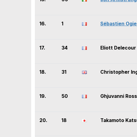
16.
1
Sébastien Ogie
17.
34
Eliott Delecour
18.
31
Christopher In
19.
50
Ghjuvanni Ross
20.
18
Takamoto Kats