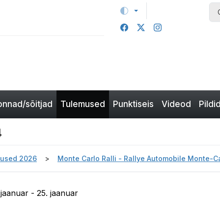
nnad/sõitjad
Tulemused
Punktiseis
Videod
Pildi
4
used 2026
Monte Carlo Ralli - Rallye Automobile Monte-
 jaanuar - 25. jaanuar