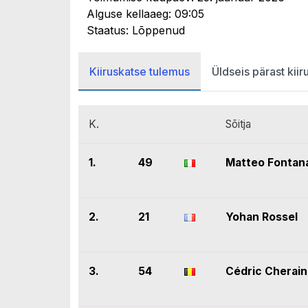
Alguse kellaaeg: 09:05
Staatus: Lõppenud
Kiiruskatse tulemus
Üldseis pärast kiir
K.
Sõitja
1.
49
Matteo Fontan
2.
21
Yohan Rossel
3.
54
Cédric Cherain