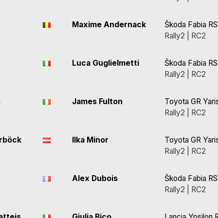
Maxime Andernack
Škoda Fabia RS
Rally2 | RC2
Luca Guglielmetti
Škoda Fabia RS
Rally2 | RC2
o
James Fulton
Toyota GR Yaris
Rally2 | RC2
rböck
Ilka Minor
Toyota GR Yaris
Rally2 | RC2
Alex Dubois
Škoda Fabia RS
Rally2 | RC2
atteis
Giulia Bico
Lancia Ypsilon 