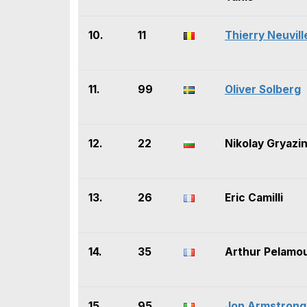
10.
11
Thierry Neuvill
11.
99
Oliver Solberg
12.
22
Nikolay Gryazi
13.
26
Eric Camilli
14.
35
Arthur Pelamo
15.
95
Jon Armstrong