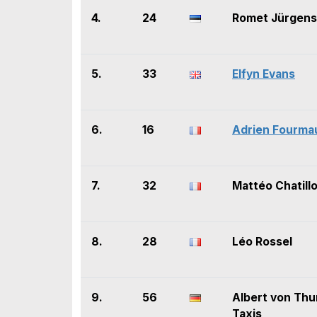
4.
24
Romet Jürgen
5.
33
Elfyn Evans
6.
16
Adrien Fourma
7.
32
Mattéo Chatill
8.
28
Léo Rossel
9.
56
Albert von Thu
Taxis