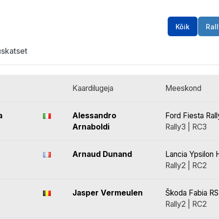
Kõik
Rall
uskatset
Kaardilugeja
Meeskond
a
Alessandro
Ford Fiesta Ral
Arnaboldi
Rally3 | RC3
Arnaud Dunand
Lancia Ypsilon 
Rally2 | RC2
Jasper Vermeulen
Škoda Fabia RS
Rally2 | RC2