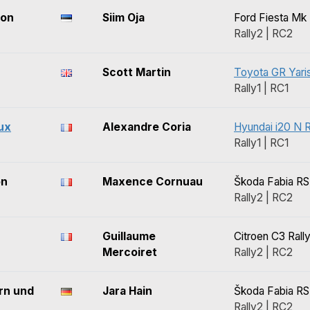
son
Siim Oja
Ford Fiesta Mk I
Rally2 | RC2
Scott Martin
Toyota GR Yaris
Rally1 | RC1
ux
Alexandre Coria
Hyundai i20 N R
Rally1 | RC1
on
Maxence Cornuau
Škoda Fabia RS
Rally2 | RC2
Guillaume
Citroen C3 Rall
Mercoiret
Rally2 | RC2
rn und
Jara Hain
Škoda Fabia RS
Rally2 | RC2