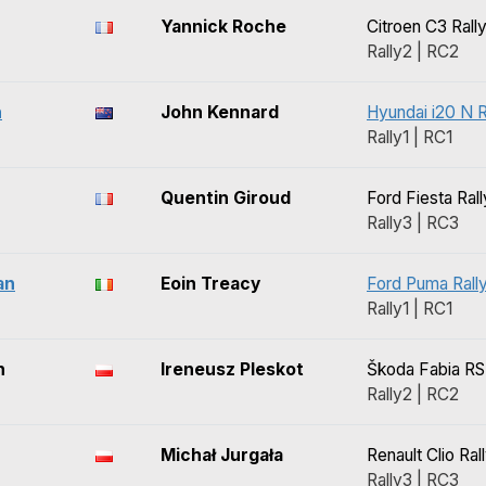
Yannick Roche
Citroen C3 Rall
Rally2 | RC2
n
John Kennard
Hyundai i20 N R
Rally1 | RC1
Quentin Giroud
Ford Fiesta Ral
Rally3 | RC3
an
Eoin Treacy
Ford Puma Rall
Rally1 | RC1
n
Ireneusz Pleskot
Škoda Fabia RS
Rally2 | RC2
Michał Jurgała
Renault Clio Ral
Rally3 | RC3