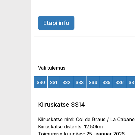
Etapi info
Vali tulemus:
SS0
SS1
SS2
SS3
SS4
SS5
SS6
SS
Kiiruskatse SS14
Kiiruskatse nimi: Col de Braus / La Cabane
Kiiruskatse distants: 12.50km
Toimumise kuupäev: 25. jaanuar 2026