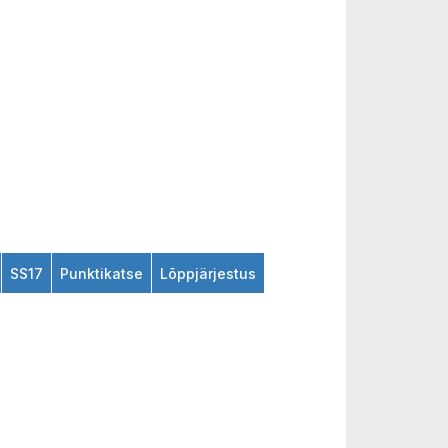
SS17
Punktikatse
Lõppjärjestus