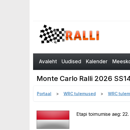
Avaleht
Uudised
Kalender
Meesko
Monte Carlo Ralli 2026 SS1
Portaal
WRC tulemused
WRC tulem
Etapi toimumise aeg: 22.