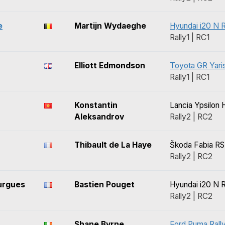
e
Martijn Wydaeghe
Hyundai i20 N R
Rally1 | RC1
Elliott Edmondson
Toyota GR Yaris
Rally1 | RC1
n
Konstantin
Lancia Ypsilon 
Aleksandrov
Rally2 | RC2
Thibault de La Haye
Škoda Fabia RS
Rally2 | RC2
urgues
Bastien Pouget
Hyundai i20 N R
Rally2 | RC2
Shane Byrne
Ford Puma Rall