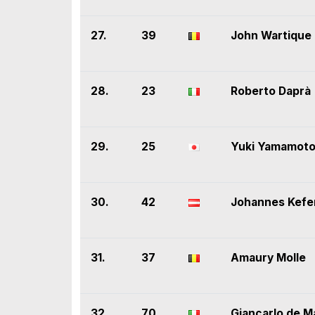
27.
39
John Wartique
28.
23
Roberto Daprà
29.
25
Yuki Yamamot
30.
42
Johannes Kefe
31.
37
Amaury Molle
32.
70
Giancarlo de M