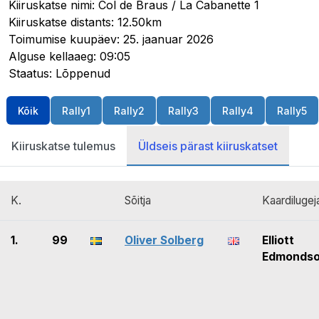
Kiiruskatse nimi: Col de Braus / La Cabanette 1
Kiiruskatse distants: 12.50km
Toimumise kuupäev: 25. jaanuar 2026
Alguse kellaaeg: 09:05
Staatus: Lõppenud
Kõik
Rally1
Rally2
Rally3
Rally4
Rally5
Kiiruskatse tulemus
Üldseis pärast kiiruskatset
K.
Sõitja
Kaardilugej
1.
99
Oliver Solberg
Elliott
Edmonds