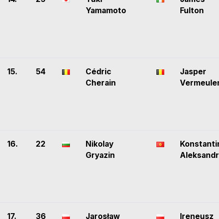
Yamamoto
Fulton
15.
54
Cédric
Jasper
Cherain
Vermeule
16.
22
Nikolay
Konstanti
Gryazin
Aleksand
17.
36
Jarosław
Ireneusz