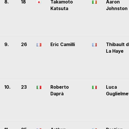
8.
18
Takamoto
Aaron
Katsuta
Johnston
9.
26
Eric Camilli
Thibault 
La Haye
10.
23
Roberto
Luca
Daprà
Guglielmet