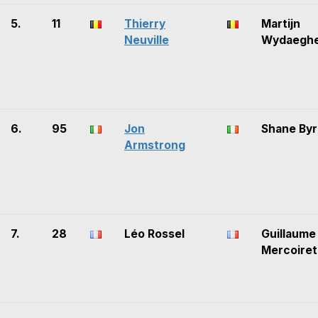
5.
11
Thierry
Martijn
Neuville
Wydaegh
6.
95
Jon
Shane By
Armstrong
7.
28
Léo Rossel
Guillaume
Mercoiret