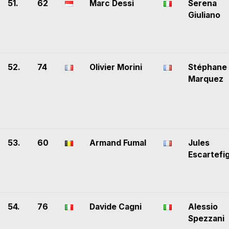
51.
62
Marc Dessi
Serena
Giuliano
52.
74
Olivier Morini
Stéphane
Marquez
53.
60
Armand Fumal
Jules
Escartefi
54.
76
Davide Cagni
Alessio
Spezzani