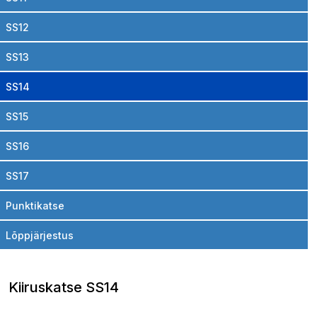
SS12
SS13
SS14
SS15
SS16
SS17
Punktikatse
Lõppjärjestus
Kiiruskatse SS14