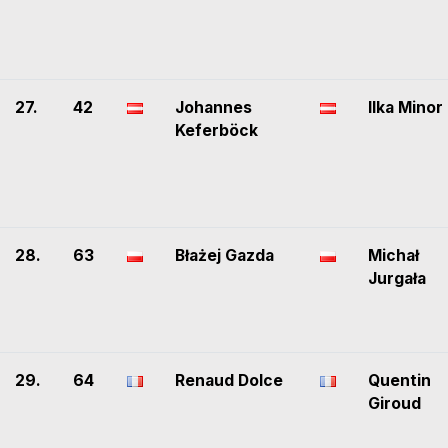
27.
42
Johannes
Ilka Minor
Keferböck
28.
63
Błażej Gazda
Michał
Jurgała
29.
64
Renaud Dolce
Quentin
Giroud