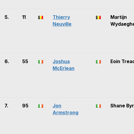
5.
11
Thierry
Martijn
Neuville
Wydaegh
6.
55
Joshua
Eoin Trea
McErlean
7.
95
Jon
Shane By
Armstrong