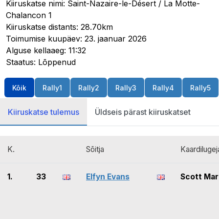
Kiiruskatse nimi: Saint-Nazaire-le-Désert / La Motte-
Chalancon 1
Kiiruskatse distants: 28.70km
Toimumise kuupäev: 23. jaanuar 2026
Alguse kellaaeg: 11:32
Staatus: Lõppenud
Kõik
Rally1
Rally2
Rally3
Rally4
Rally5
Kiiruskatse tulemus
Üldseis pärast kiiruskatset
K.
Sõitja
Kaardilugej
1.
33
Elfyn Evans
Scott Mar