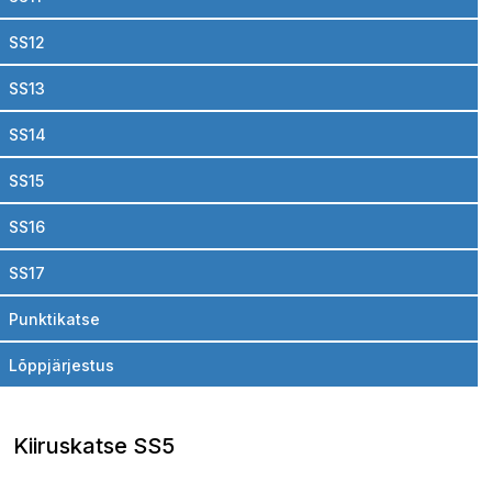
SS12
SS13
SS14
SS15
SS16
SS17
Punktikatse
Lõppjärjestus
Kiiruskatse SS5