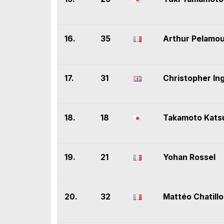
16.
35
Arthur Pelamo
17.
31
Christopher In
18.
18
Takamoto Kats
19.
21
Yohan Rossel
20.
32
Mattéo Chatill