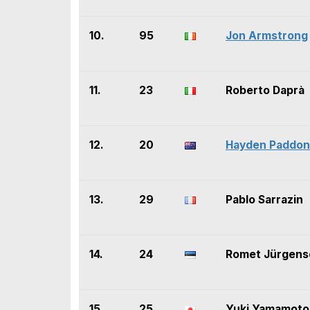
10.
95
Jon Armstrong
11.
23
Roberto Daprà
12.
20
Hayden Paddon
13.
29
Pablo Sarrazin
14.
24
Romet Jürgens
15.
25
Yuki Yamamoto