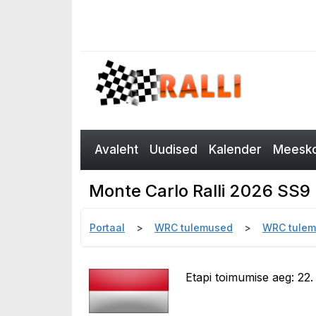
Avaleht
Uudised
Kalender
Meesko
Monte Carlo Ralli 2026 SS9
Portaal
WRC tulemused
WRC tulem
Etapi toimumise aeg: 22.