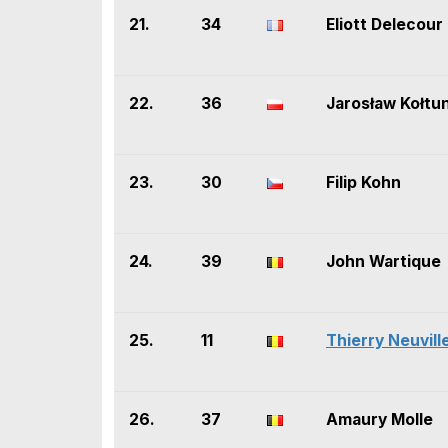
21.
34
Eliott Delecour
22.
36
Jarosław Kołtu
23.
30
Filip Kohn
24.
39
John Wartique
25.
11
Thierry Neuvill
26.
37
Amaury Molle