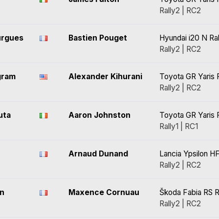
Rally2 | RC2
urgues
Bastien Pouget
Hyundai i20 N Ra
Rally2 | RC2
gram
Alexander Kihurani
Toyota GR Yaris 
Rally2 | RC2
uta
Aaron Johnston
Toyota GR Yaris R
Rally1 | RC1
Arnaud Dunand
Lancia Ypsilon HF
Rally2 | RC2
on
Maxence Cornuau
Škoda Fabia RS R
Rally2 | RC2