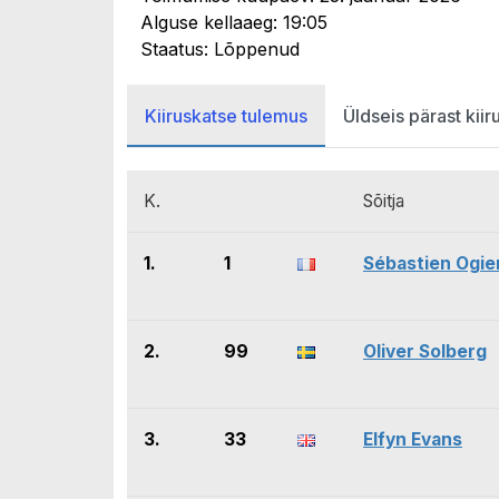
Alguse kellaaeg: 19:05
Staatus: Lõppenud
Kiiruskatse tulemus
Üldseis pärast kiir
K.
Sõitja
1.
1
Sébastien Ogie
2.
99
Oliver Solberg
3.
33
Elfyn Evans