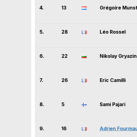
4.
13
Grégoire Muns
5.
28
Léo Rossel
6.
22
Nikolay Gryazin
7.
26
Eric Camilli
8.
5
Sami Pajari
9.
16
Adrien Fourma