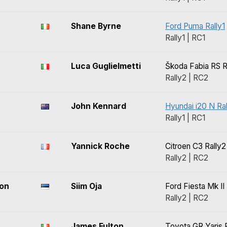
Shane Byrne
Ford Puma Rally1
Rally1 | RC1
Luca Guglielmetti
Škoda Fabia RS R
Rally2 | RC2
John Kennard
Hyundai i20 N Ral
Rally1 | RC1
Yannick Roche
Citroen C3 Rally2
Rally2 | RC2
on
Siim Oja
Ford Fiesta Mk II
Rally2 | RC2
James Fulton
Toyota GR Yaris 