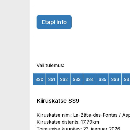
Etapi info
Vali tulemus:
SS0
SS1
SS2
SS3
SS4
SS5
SS6
SS
Kiiruskatse SS9
Kiiruskatse nimi: La-Bâtie-des-Fontes / A
Kiiruskatse distants: 17.79km
Toimumise kuupäev: 23. jaanuar 2026