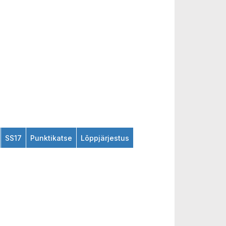
SS17
Punktikatse
Lõppjärjestus