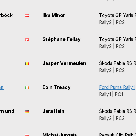
rböck
Ilka Minor
Toyota GR Yaris 
Rally2 | RC2
Stéphane Fellay
Toyota GR Yaris 
Rally2 | RC2
Jasper Vermeulen
Škoda Fabia RS R
Rally2 | RC2
an
Eoin Treacy
Ford Puma Rally1
Rally1 | RC1
rn und
Jara Hain
Škoda Fabia RS R
Rally2 | RC2
Michał Jurgała
Renault Clio Rally