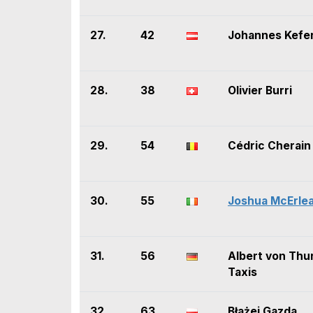
27.
42
Johannes Kefe
28.
38
Olivier Burri
29.
54
Cédric Cherain
30.
55
Joshua McErle
31.
56
Albert von Thu
Taxis
32.
63
Błażej Gazda