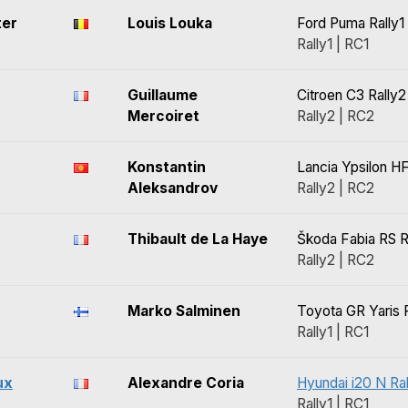
ter
Louis Louka
Ford Puma Rally1
Rally1 | RC1
Guillaume
Citroen C3 Rally2
Mercoiret
Rally2 | RC2
Konstantin
Lancia Ypsilon HF
Aleksandrov
Rally2 | RC2
Thibault de La Haye
Škoda Fabia RS R
Rally2 | RC2
Marko Salminen
Toyota GR Yaris R
Rally1 | RC1
ux
Alexandre Coria
Hyundai i20 N Ral
Rally1 | RC1