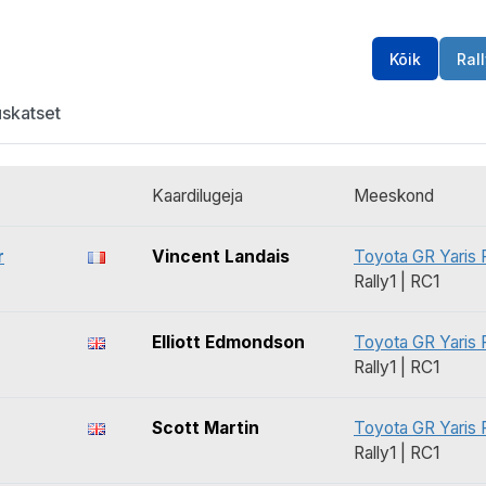
Kõik
Rall
uskatset
Kaardilugeja
Meeskond
r
Vincent Landais
Toyota GR Yaris R
Rally1 | RC1
Elliott Edmondson
Toyota GR Yaris R
Rally1 | RC1
Scott Martin
Toyota GR Yaris R
Rally1 | RC1