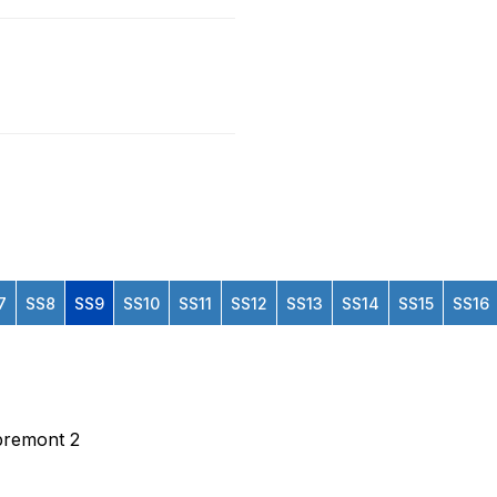
7
SS8
SS9
SS10
SS11
SS12
SS13
SS14
SS15
SS16
spremont 2