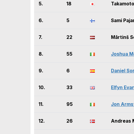
5.
18
Takamoto
6.
5
Sami Pajar
7.
22
Mārtinš S
8.
55
Joshua M
9.
6
Daniel So
10.
33
Elfyn Eva
11.
95
Jon Arms
12.
26
Andreas 