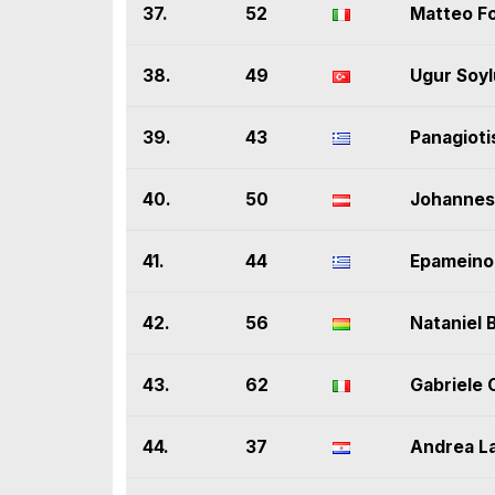
37.
52
Matteo F
38.
49
Ugur Soyl
39.
43
Panagioti
40.
50
Johannes
41.
44
Epameino
42.
56
Nataniel 
43.
62
Gabriele 
44.
37
Andrea La