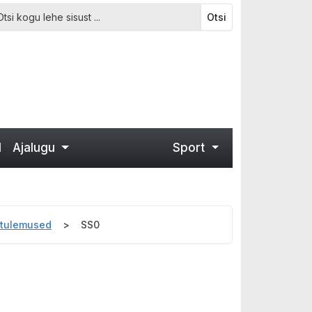
Otsi
d
Ajalugu
Sport
6 tulemused
SS0