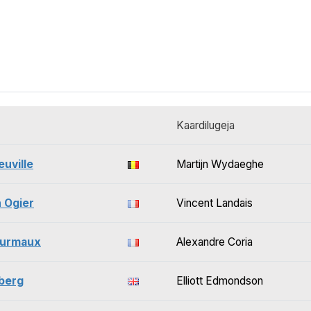
Kaardilugeja
euville
Martijn Wydaeghe
 Ogier
Vincent Landais
ourmaux
Alexandre Coria
lberg
Elliott Edmondson