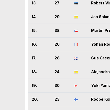
13.
27
Robert Vi
14.
29
Jan Solan
15.
38
Martin Pr
16.
20
Yohan Ro
17.
28
Gus Gree
18.
24
Alejandr
19.
30
Yuki Yam
20.
23
Roope Ko