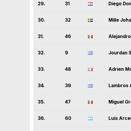
29.
31
Diego Do
30.
32
Mille Joh
31.
46
Alejandr
32.
9
Jourdan S
33.
48
Adrien M
34.
39
Lambros 
35.
47
Miguel G
36.
60
Luis Arce