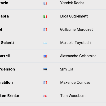
razin
Yannick Roche
Daprà
Luca Guglielmetti
l
Guillaume Mercoiret
 Galanti
Marcelo Toyotoshi
rtell
Alessandro Gelsomino
rgenson
Siim Oja
atillon
Maxence Cornuau
ten Brinke
Tom Woodburn