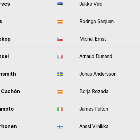
rves
Jakko Viilo
s
Rodrigo Sanjuan
okop
Michal Ernst
ssel
Arnaud Dunand
nsmith
Jonas Andersson
o Cachón
Borja Rozada
amoto
James Fulton
rhonen
Anssi Viinikka