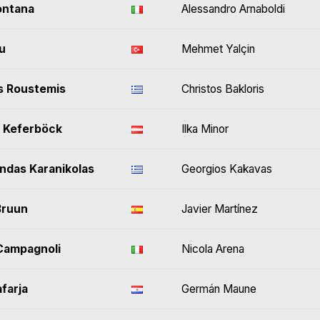
ontana
Alessandro Arnaboldi
u
Mehmet Yalçin
s Roustemis
Christos Bakloris
 Keferböck
Ilka Minor
ndas Karanikolas
Georgios Kakavas
Bruun
Javier Martínez
Campagnoli
Nicola Arena
farja
Germán Maune