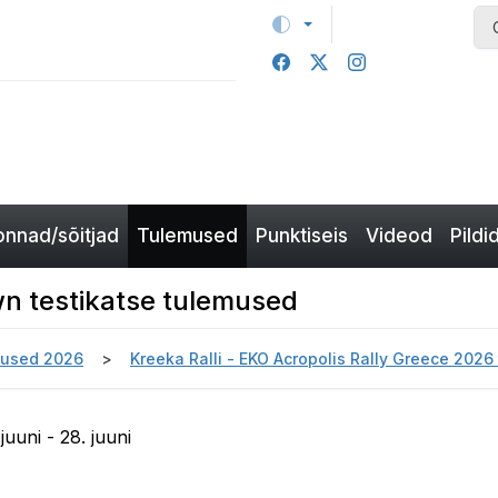
nnad/sõitjad
Tulemused
Punktiseis
Videod
Pildi
n testikatse tulemused
used 2026
Kreeka Ralli - EKO Acropolis Rally Greece 202
juuni - 28. juuni