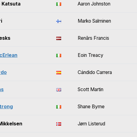
 Katsuta
Aaron Johnston
i
Marko Salminen
esks
Renārs Francis
cErlean
Eoin Treacy
rdo
Cándido Carrera
ns
Scott Martin
trong
Shane Byrne
Mikkelsen
Jørn Listerud