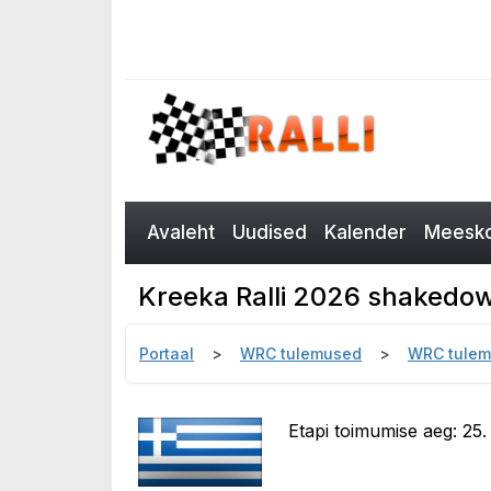
Avaleht
Uudised
Kalender
Meesko
Kreeka Ralli 2026 shakedow
Portaal
WRC tulemused
WRC tulem
Etapi toimumise aeg: 25. 