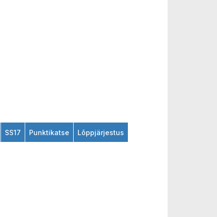
SS17
Punktikatse
Lõppjärjestus