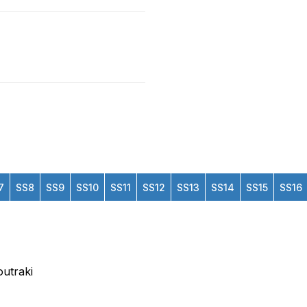
7
SS8
SS9
SS10
SS11
SS12
SS13
SS14
SS15
SS16
outraki