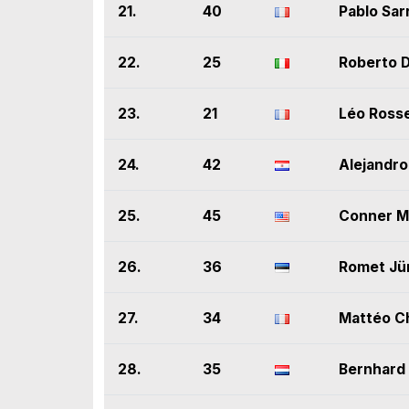
21.
40
Pablo Sar
22.
25
Roberto 
23.
21
Léo Rosse
24.
42
Alejandro
25.
45
Conner Ma
26.
36
Romet Jü
27.
34
Mattéo Ch
28.
35
Bernhard 