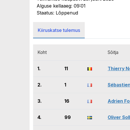
Alguse kellaaeg: 09:01
Staatus: Lõppenud
Kiiruskatse tulemus
Koht
Sõitja
1.
11
Thierry N
2.
1
Sébastien
3.
16
Adrien F
4.
99
Oliver So