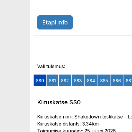
Etapi info
Vali tulemus:
SS0
SS1
SS2
SS3
SS4
SS5
SS6
SS
Kiiruskatse SS0
Kiiruskatse nimi: Shakedown testikatse - L
Kiiruskatse distants: 3.34km
Toimumise kuupäev: 25. juuni 2026