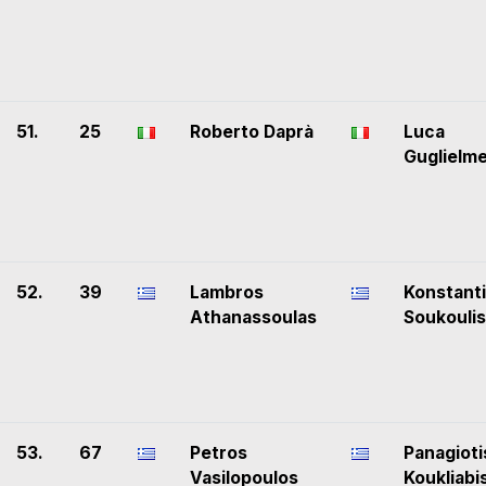
51.
25
Roberto Daprà
Luca
Guglielme
52.
39
Lambros
Konstant
Athanassoulas
Soukoulis
53.
67
Petros
Panagioti
Vasilopoulos
Koukliabi