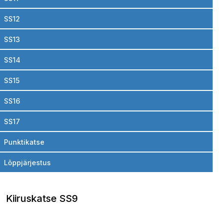
SS12
SS13
SS14
SS15
SS16
SS17
Punktikatse
Lõppjärjestus
Kiiruskatse SS9