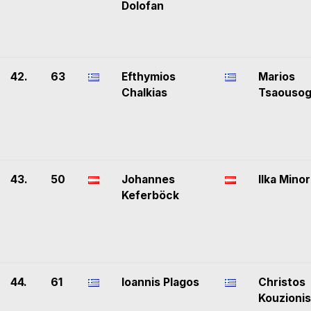
Dolofan
42.
63
Efthymios
Marios
Chalkias
Tsaousog
43.
50
Johannes
Ilka Minor
Keferböck
44.
61
Ioannis Plagos
Christos
Kouzionis