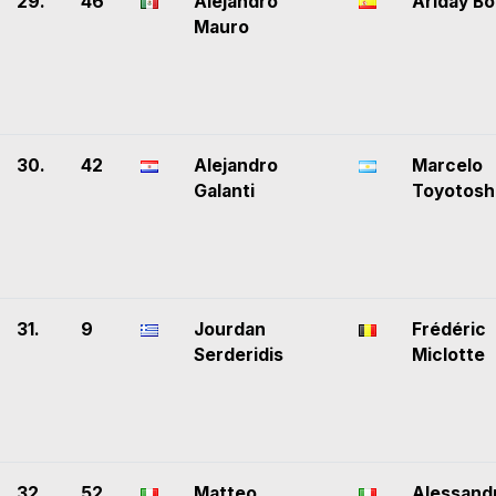
29.
46
Alejandro
Ariday Bon
Mauro
30.
42
Alejandro
Marcelo
Galanti
Toyotosh
31.
9
Jourdan
Frédéric
Serderidis
Miclotte
32.
52
Matteo
Alessand