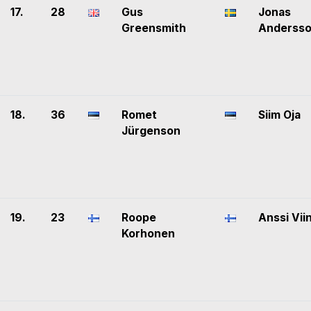
17.
28
Gus
Jonas
Greensmith
Anderss
18.
36
Romet
Siim Oja
Jürgenson
19.
23
Roope
Anssi Vii
Korhonen