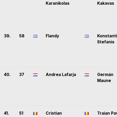
Karanikolas
Kakavas
39.
58
Flandy
Konstant
Stefanis
40.
37
Andrea Lafarja
Germán
Maune
41.
51
Cristian
Traian Pa