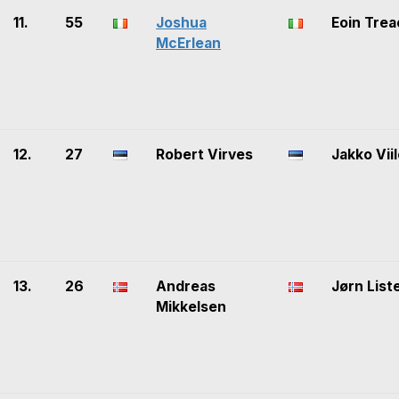
11.
55
Joshua
Eoin Trea
McErlean
12.
27
Robert Virves
Jakko Vii
13.
26
Andreas
Jørn List
Mikkelsen