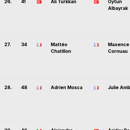
26.
41
Ali Türkkan
Oytun
Albayrak
27.
34
Mattéo
Maxence
Chatillon
Cornuau
28.
48
Adrien Mosca
Julie Amb