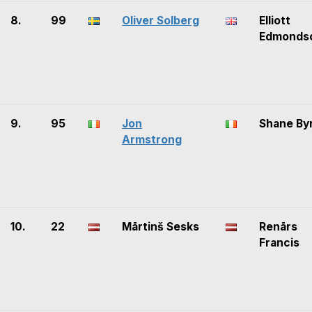
8.
99
Oliver Solberg
Elliott
Edmonds
9.
95
Jon
Shane By
Armstrong
10.
22
Mārtinš Sesks
Renārs
Francis