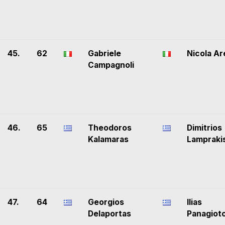
45.
62
Gabriele
Nicola Ar
Campagnoli
46.
65
Theodoros
Dimitrios
Kalamaras
Lampraki
47.
64
Georgios
Ilias
Delaportas
Panagiot