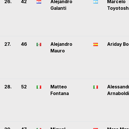
26.
42
Alejandro
Marcelo
Galanti
Toyotosh
27.
46
Alejandro
Ariday Bon
Mauro
28.
52
Matteo
Alessand
Fontana
Arnaboldi