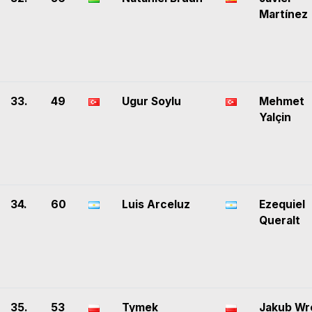
Martínez
33.
49
Ugur Soylu
Mehmet
Yalçin
34.
60
Luis Arceluz
Ezequiel
Queralt
35.
53
Tymek
Jakub Wr