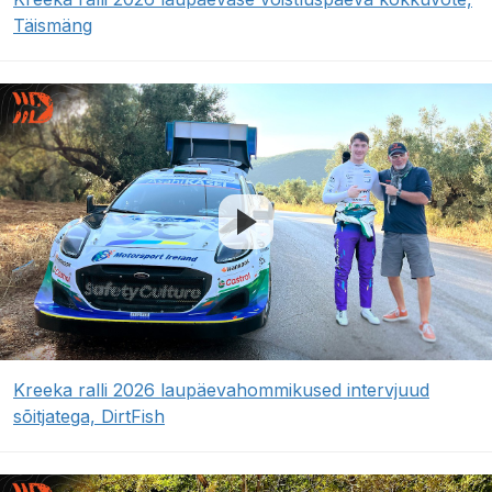
Täismäng
Kreeka ralli 2026 laupäevahommikused intervjuud
sõitjatega, DirtFish