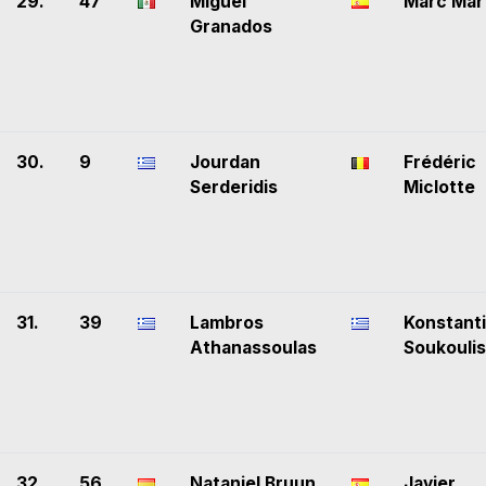
29.
47
Miguel
Marc Mar
Granados
30.
9
Jourdan
Frédéric
Serderidis
Miclotte
31.
39
Lambros
Konstant
Athanassoulas
Soukoulis
32.
56
Nataniel Bruun
Javier