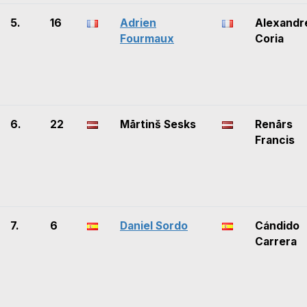
5.
16
Adrien
Alexandr
Fourmaux
Coria
6.
22
Mārtinš Sesks
Renārs
Francis
7.
6
Daniel Sordo
Cándido
Carrera