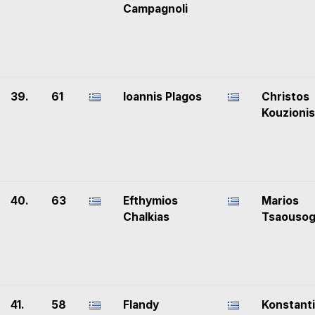
Campagnoli
39.
61
Ioannis Plagos
Christos
Kouzionis
40.
63
Efthymios
Marios
Chalkias
Tsaousog
41.
58
Flandy
Konstant