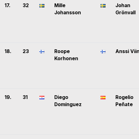
17.
32
Mille
Johan
Johansson
Grönvall
18.
23
Roope
Anssi Vii
Korhonen
19.
31
Diego
Rogelio
Domínguez
Peñate