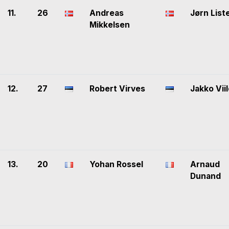
11.
26
Andreas
Jørn List
Mikkelsen
12.
27
Robert Virves
Jakko Vii
13.
20
Yohan Rossel
Arnaud
Dunand