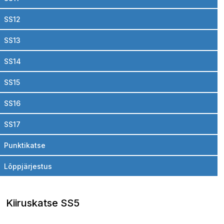
SS12
SS13
SS14
SS15
SS16
SS17
Punktikatse
Lõppjärjestus
Kiiruskatse SS5