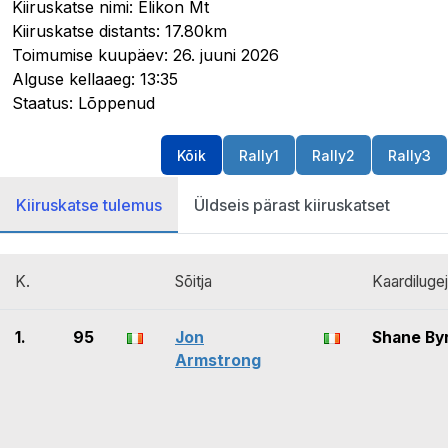
Kiiruskatse nimi: Elikon Mt
Kiiruskatse distants: 17.80km
Toimumise kuupäev: 26. juuni 2026
Alguse kellaaeg: 13:35
Staatus: Lõppenud
Kõik
Rally1
Rally2
Rally3
Kiiruskatse tulemus
Üldseis pärast kiiruskatset
K.
Sõitja
Kaardiluge
1.
95
Jon
Shane By
Armstrong