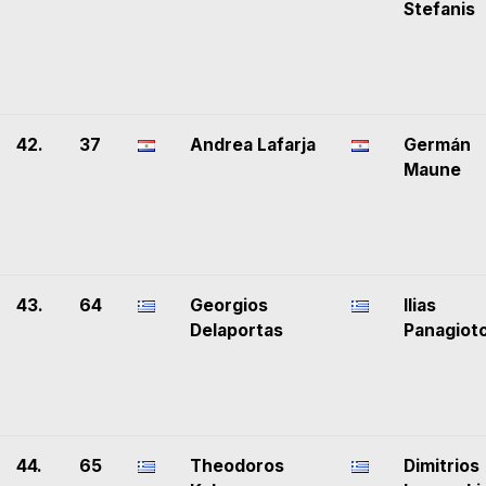
Stefanis
42.
37
Andrea Lafarja
Germán
Maune
43.
64
Georgios
Ilias
Delaportas
Panagiot
44.
65
Theodoros
Dimitrios