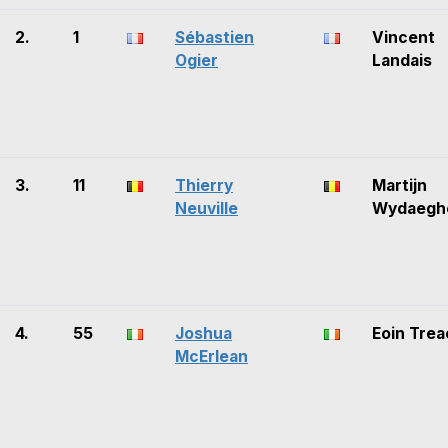
2.
1
Sébastien
Vincent
Ogier
Landais
3.
11
Thierry
Martijn
Neuville
Wydaegh
4.
55
Joshua
Eoin Trea
McErlean