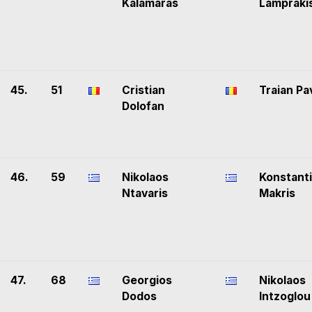
Kalamaras
Lampraki
45.
51
Cristian
Traian Pa
Dolofan
46.
59
Nikolaos
Konstant
Ntavaris
Makris
47.
68
Georgios
Nikolaos
Dodos
Intzoglou