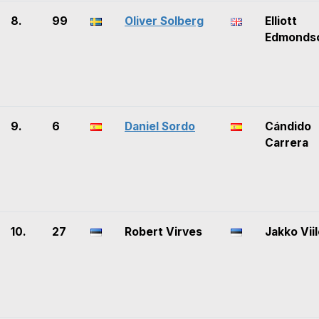
8.
99
Oliver Solberg
Elliott
Edmonds
9.
6
Daniel Sordo
Cándido
Carrera
10.
27
Robert Virves
Jakko Vii