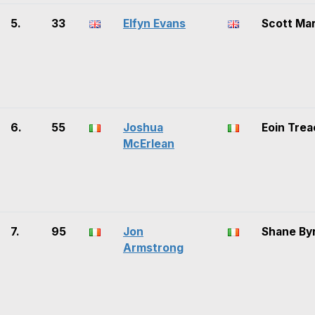
5.
33
Elfyn Evans
Scott Mar
6.
55
Joshua
Eoin Trea
McErlean
7.
95
Jon
Shane By
Armstrong