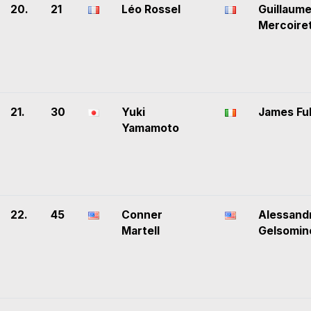
20.
21
Léo Rossel
Guillaum
Mercoire
21.
30
Yuki
James Fu
Yamamoto
22.
45
Conner
Alessand
Martell
Gelsomin