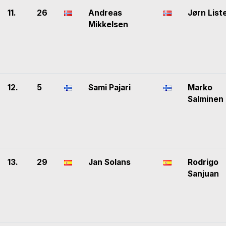
11.
26
Andreas
Jørn List
Mikkelsen
12.
5
Sami Pajari
Marko
Salminen
13.
29
Jan Solans
Rodrigo
Sanjuan