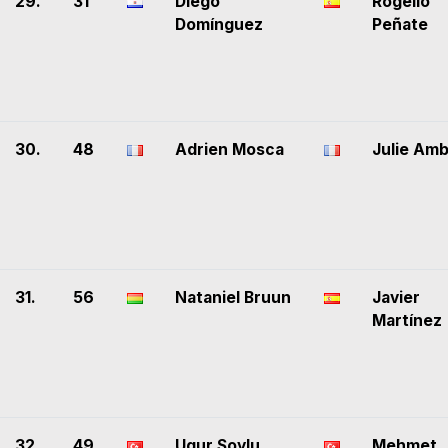
29.
31
Diego
Rogelio
Domínguez
Peñate
30.
48
Adrien Mosca
Julie Amb
31.
56
Nataniel Bruun
Javier
Martínez
32.
49
Ugur Soylu
Mehmet