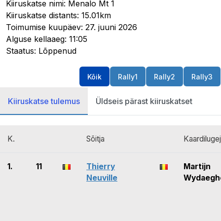
Kiiruskatse nimi: Menalo Mt 1
Kiiruskatse distants: 15.01km
Toimumise kuupäev: 27. juuni 2026
Alguse kellaaeg: 11:05
Staatus: Lõppenud
Kõik
Rally1
Rally2
Rally3
Kiiruskatse tulemus
Üldseis pärast kiiruskatset
K.
Sõitja
Kaardiluge
1.
11
Thierry
Martijn
Neuville
Wydaegh