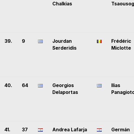
Chalkias
Tsaousog
39.
9
Jourdan
Frédéric
Serderidis
Miclotte
40.
64
Georgios
Ilias
Delaportas
Panagiot
41.
37
Andrea Lafarja
Germán