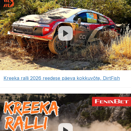
Kreeka ralli 2026 reedese päeva kokkuvõte, DirtFish