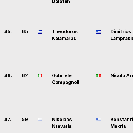
Dolofan
45.
65
Theodoros
Dimitrios
Kalamaras
Lampraki
46.
62
Gabriele
Nicola Ar
Campagnoli
47.
59
Nikolaos
Konstant
Ntavaris
Makris