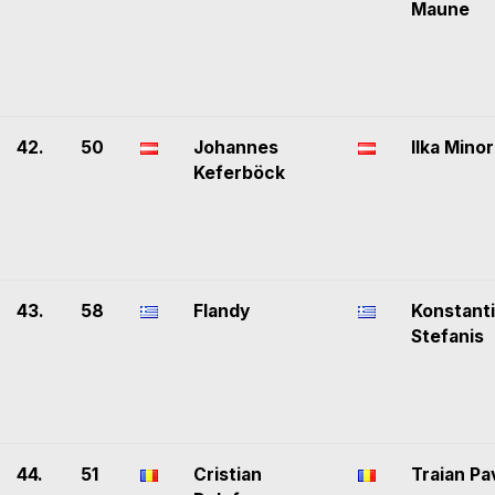
Maune
42.
50
Johannes
Ilka Minor
Keferböck
43.
58
Flandy
Konstant
Stefanis
44.
51
Cristian
Traian Pa