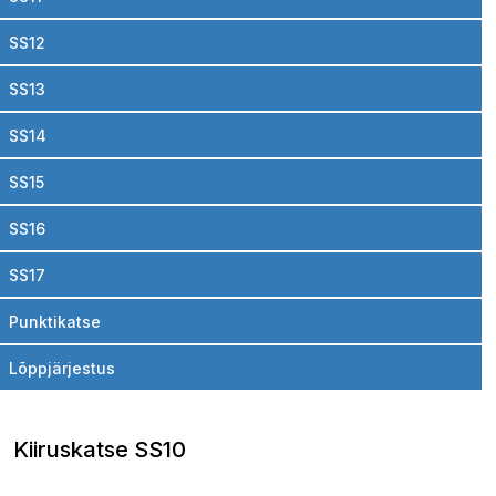
SS12
SS13
SS14
SS15
SS16
SS17
Punktikatse
Lõppjärjestus
Kiiruskatse SS10