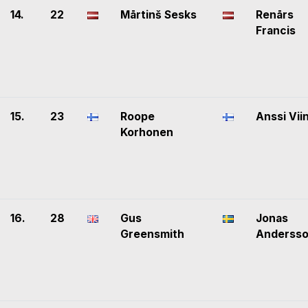
14.
22
Mārtinš Sesks
Renārs
Francis
15.
23
Roope
Anssi Vii
Korhonen
16.
28
Gus
Jonas
Greensmith
Anderss