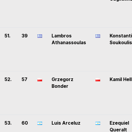
51.
39
Lambros
Konstant
Athanassoulas
Soukoulis
52.
57
Grzegorz
Kamil Hel
Bonder
53.
60
Luis Arceluz
Ezequiel
Queralt