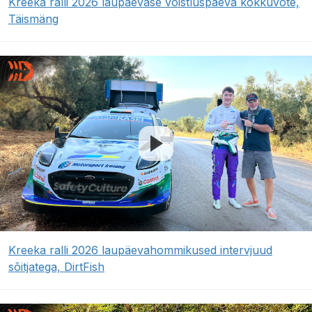
Kreeka ralli 2026 laupäevase võistluspäeva kokkuvõte,
Täismäng
Kreeka ralli 2026 laupäevahommikused intervjuud
sõitjatega, DirtFish