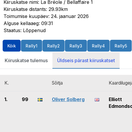
Kiiruskatse nimi: La Bréole / Bellaffaire 1
Kiiruskatse distants: 29.93km
Toimumise kuupäev: 24. jaanuar 2026
Alguse kellaaeg: 09:31
Staatus: Lõppenud
Kõik
Rally1
Rally2
Rally3
Rally4
Rally5
Kiiruskatse tulemus
Üldseis pärast kiiruskatset
K.
Sõitja
Kaardilugej
1.
99
Oliver Solberg
Elliott
Edmonds