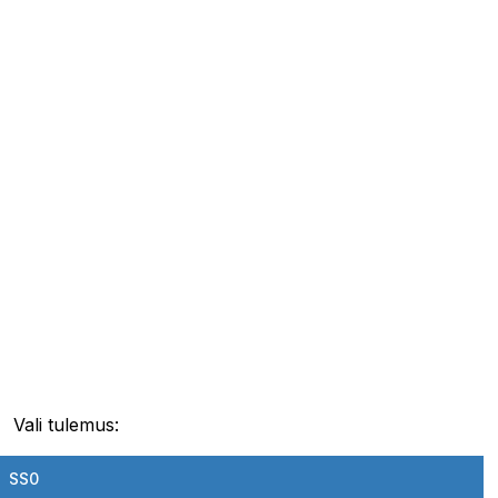
Vali tulemus:
SS0