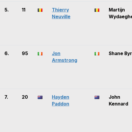
5.
11
Thierry
Martijn
Neuville
Wydaegh
6.
95
Jon
Shane By
Armstrong
7.
20
Hayden
John
Paddon
Kennard