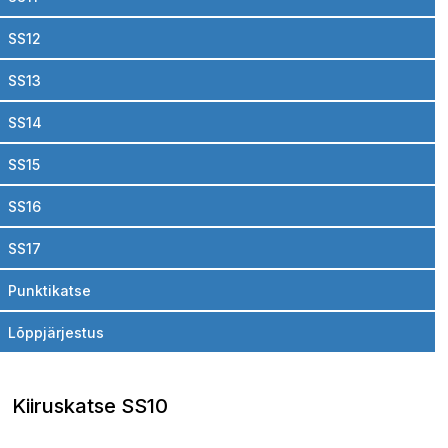
SS12
SS13
SS14
SS15
SS16
SS17
Punktikatse
Lõppjärjestus
Kiiruskatse SS10