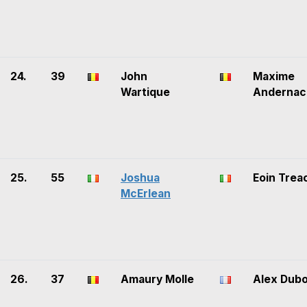
24.
39
John
Maxime
Wartique
Andernac
25.
55
Joshua
Eoin Trea
McErlean
26.
37
Amaury Molle
Alex Dubo