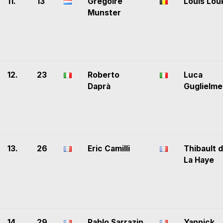
11.
13
Grégoire
Louis Lou
Munster
12.
23
Roberto
Luca
Daprà
Guglielme
13.
26
Eric Camilli
Thibault 
La Haye
14.
29
Pablo Sarrazin
Yannick