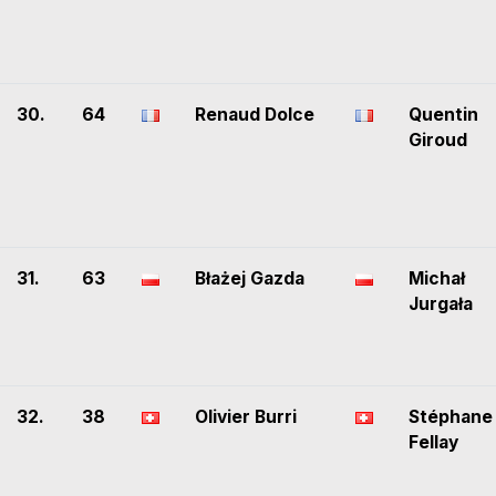
30.
64
Renaud Dolce
Quentin
Giroud
31.
63
Błażej Gazda
Michał
Jurgała
32.
38
Olivier Burri
Stéphane
Fellay