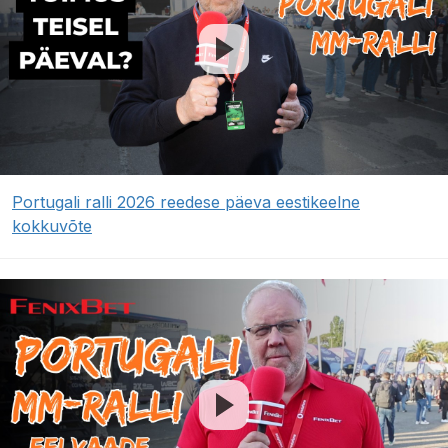
Portugali ralli 2026 reedese päeva eestikeelne
kokkuvõte