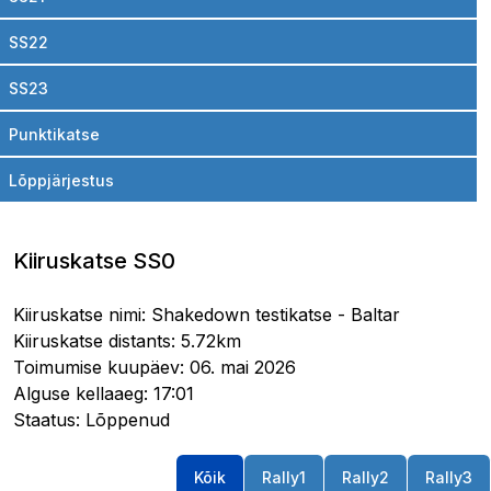
SS22
SS23
Punktikatse
Lõppjärjestus
Kiiruskatse SS0
Kiiruskatse nimi: Shakedown testikatse - Baltar
Kiiruskatse distants: 5.72km
Toimumise kuupäev: 06. mai 2026
Alguse kellaaeg: 17:01
Staatus: Lõppenud
Kõik
Rally1
Rally2
Rally3