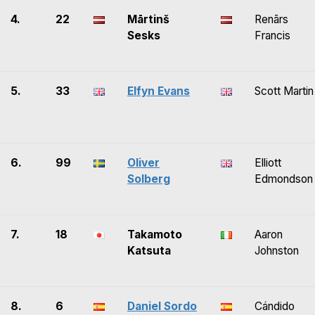
4.
22
Mārtinš
Renārs
Sesks
Francis
5.
33
Elfyn Evans
Scott Martin
6.
99
Oliver
Elliott
Solberg
Edmondson
7.
18
Takamoto
Aaron
Katsuta
Johnston
8.
6
Daniel Sordo
Cándido