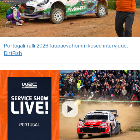
Portugali ralli 2026 laupäevahommikused intervjuud,
DirtFish