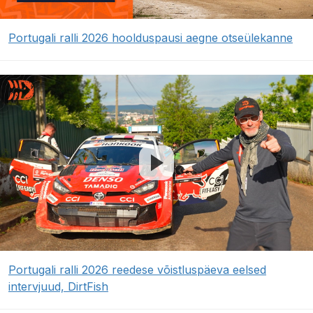
Portugali ralli 2026 hoolduspausi aegne otseülekanne
Portugali ralli 2026 reedese võistluspäeva eelsed
intervjuud, DirtFish