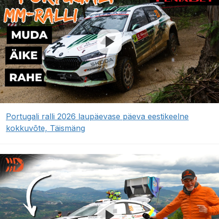
Portugali ralli 2026 laupäevase päeva eestikeelne
kokkuvõte, Täismäng