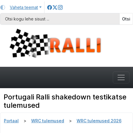
Vaheta teemat
Otsi
Portugali Ralli shakedown testikatse
tulemused
Portaal
WRC tulemused
WRC tulemused 2026