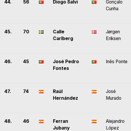
44.
56
Diogo Salvi
Gonçalo
Cunha
45.
70
Calle
Jørgen
Carlberg
Eriksen
46.
45
José Pedro
Inês Ponte
Fontes
47.
74
Raúl
José
Hernández
Murado
48.
46
Ferran
Alejandro
Jubany
López