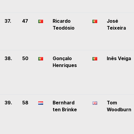
37.
47
Ricardo
José
Teodósio
Teixeira
38.
50
Gonçalo
Inês Veiga
Henriques
39.
58
Bernhard
Tom
ten Brinke
Woodburn