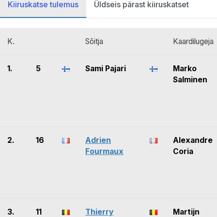
Kiiruskatse tulemus
Üldseis pärast kiiruskatset
K.
Sõitja
Kaardilugeja
1.
5
Sami Pajari
Marko
Salminen
2.
16
Adrien
Alexandre
Fourmaux
Coria
3.
11
Thierry
Martijn