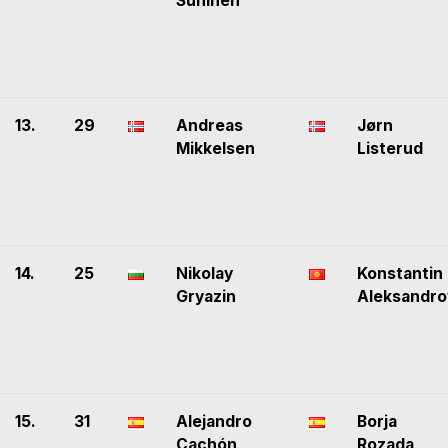
Suninen
13.
29
Andreas
Jørn
Mikkelsen
Listerud
14.
25
Nikolay
Konstantin
Gryazin
Aleksandro
15.
31
Alejandro
Borja
Cachón
Rozada