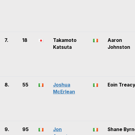
7.
18
Takamoto
Aaron
Katsuta
Johnston
8.
55
Joshua
Eoin Treac
McErlean
9.
95
Jon
Shane Byrn