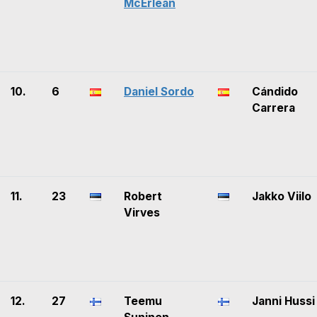
McErlean
10.
6
Daniel Sordo
Cándido
Carrera
11.
23
Robert
Jakko Viilo
Virves
12.
27
Teemu
Janni Hussi