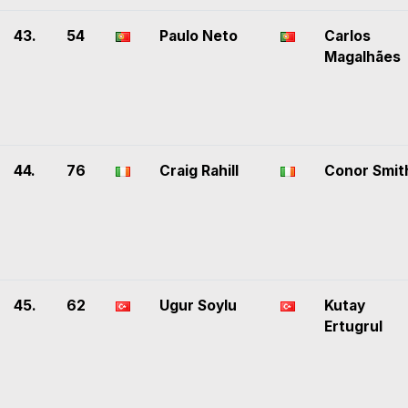
43.
54
Paulo Neto
Carlos
Magalhães
44.
76
Craig Rahill
Conor Smit
45.
62
Ugur Soylu
Kutay
Ertugrul