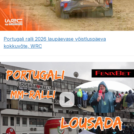
Portugali ralli 2026 laupäevase võistluspäeva
kokkuvõte, WRC