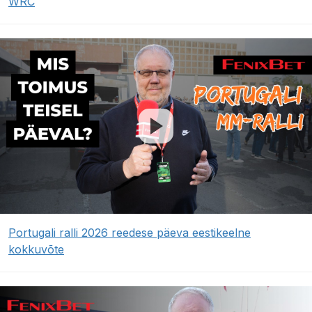
WRC
Portugali ralli 2026 reedese päeva eestikeelne
kokkuvõte