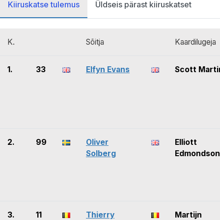
Kiiruskatse tulemus
Üldseis pärast kiiruskatset
K.
Sõitja
Kaardilugeja
1.
33
Elfyn Evans
Scott Marti
2.
99
Oliver
Elliott
Solberg
Edmondson
3.
11
Thierry
Martijn