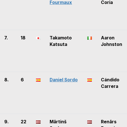
Fourmaux
Coria
7.
18
Takamoto
Aaron
Katsuta
Johnston
8.
6
Daniel Sordo
Cándido
Carrera
9.
22
Mārtinš
Renārs