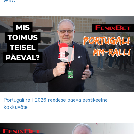
WRC
Portugali ralli 2026 reedese päeva eestikeelne
kokkuvõte