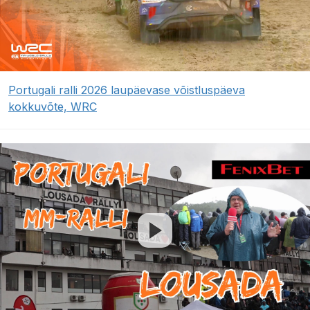
Portugali ralli 2026 laupäevase võistluspäeva
kokkuvõte, WRC