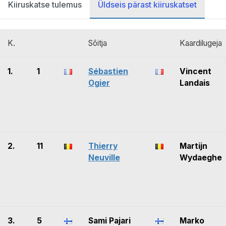
Kiiruskatse tulemus
Üldseis pärast kiiruskatset
K.
Sõitja
Kaardilugeja
1.
1
Sébastien
Vincent
Ogier
Landais
2.
11
Thierry
Martijn
Neuville
Wydaeghe
3.
5
Sami Pajari
Marko