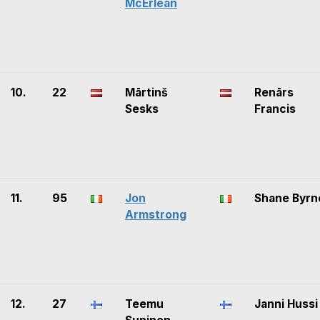
McErlean
10.
22
Mārtinš
Renārs
Sesks
Francis
11.
95
Jon
Shane Byrn
Armstrong
12.
27
Teemu
Janni Hussi