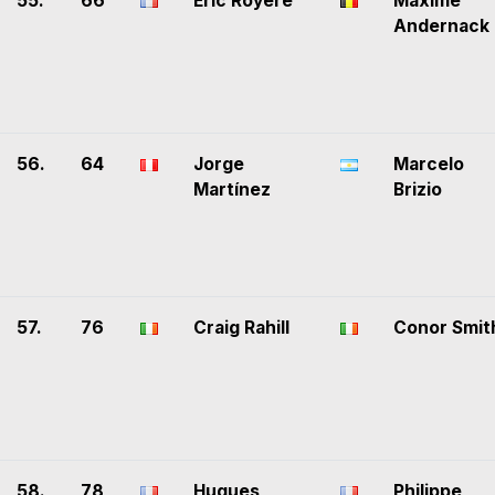
55.
66
Eric Royère
Maxime
Andernack
56.
64
Jorge
Marcelo
Martínez
Brizio
57.
76
Craig Rahill
Conor Smit
58.
78
Hugues
Philippe