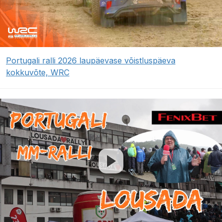
Portugali ralli 2026 laupäevase võistluspäeva
kokkuvõte, WRC