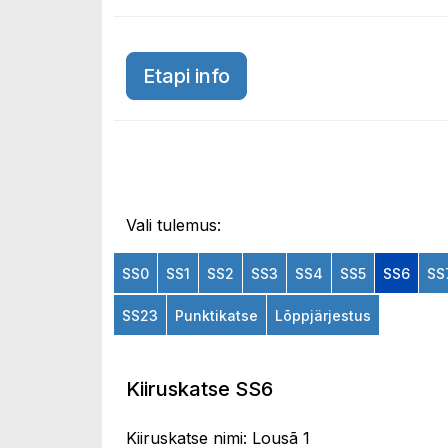
Etapi info
Vali tulemus:
SS0
SS1
SS2
SS3
SS4
SS5
SS6
SS
SS23
Punktikatse
Lõppjärjestus
Kiiruskatse SS6
Kiiruskatse nimi: Lousã 1