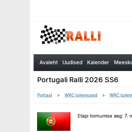
Avaleht
Uudised
Kalender
Meesko
Portugali Ralli 2026 SS6
Portaal
WRC tulemused
WRC tulem
Etapi toimumise aeg: 7. m