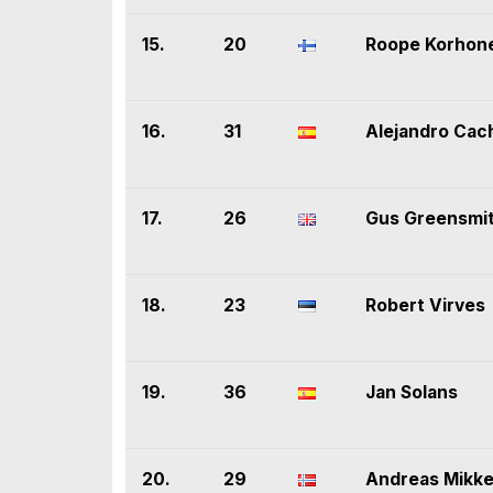
15.
20
Roope Korhon
16.
31
Alejandro Cac
17.
26
Gus Greensmi
18.
23
Robert Virves
19.
36
Jan Solans
20.
29
Andreas Mikke