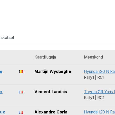
uskatset
Kaardilugeja
Meeskond
le
Martijn Wydaeghe
Hyundai i20 N Ral
Rally1 | RC1
er
Vincent Landais
Toyota GR Yaris R
Rally1 | RC1
aux
Alexandre Coria
Hyundai i20 N Ral