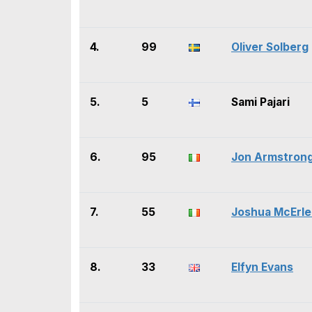
4.
99
Oliver Solberg
5.
5
Sami Pajari
6.
95
Jon Armstron
7.
55
Joshua McErl
8.
33
Elfyn Evans