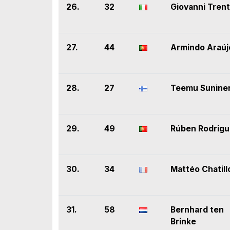
26.
32
Giovanni Trent
27.
44
Armindo Araúj
28.
27
Teemu Sunine
29.
49
Rúben Rodrig
30.
34
Mattéo Chatill
31.
58
Bernhard ten
Brinke