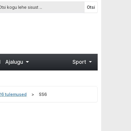
Otsi
d
Ajalugu
Sport
026 tulemused
SS6