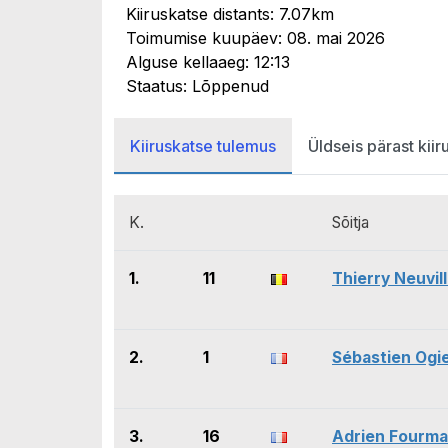
Kiiruskatse distants: 7.07km
Toimumise kuupäev: 08. mai 2026
Alguse kellaaeg: 12:13
Staatus: Lõppenud
Kiiruskatse tulemus
Üldseis pärast kiir
K.
Sõitja
1.
11
Thierry Neuvil
2.
1
Sébastien Ogi
3.
16
Adrien Fourm