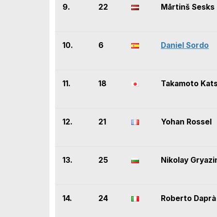
9.
22
Mārtinš Sesks
10.
6
Daniel Sordo
11.
18
Takamoto Kat
12.
21
Yohan Rossel
13.
25
Nikolay Gryazi
14.
24
Roberto Daprà