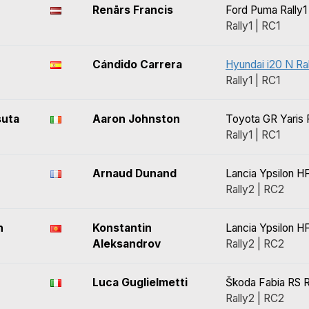
Renārs Francis
Ford Puma Rally1
Rally1 | RC1
Cándido Carrera
Hyundai i20 N Ral
Rally1 | RC1
suta
Aaron Johnston
Toyota GR Yaris R
Rally1 | RC1
Arnaud Dunand
Lancia Ypsilon HF
Rally2 | RC2
n
Konstantin
Lancia Ypsilon HF
Aleksandrov
Rally2 | RC2
Luca Guglielmetti
Škoda Fabia RS R
Rally2 | RC2