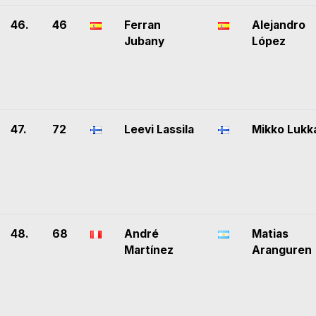
46.
46
Ferran
Alejandro
Jubany
López
47.
72
Leevi Lassila
Mikko Lukk
48.
68
André
Matias
Martínez
Aranguren