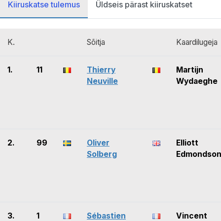
Kiiruskatse tulemus
Üldseis pärast kiiruskatset
K.
Sõitja
Kaardilugeja
1.
11
Thierry
Martijn
Neuville
Wydaeghe
2.
99
Oliver
Elliott
Solberg
Edmondso
3.
1
Sébastien
Vincent