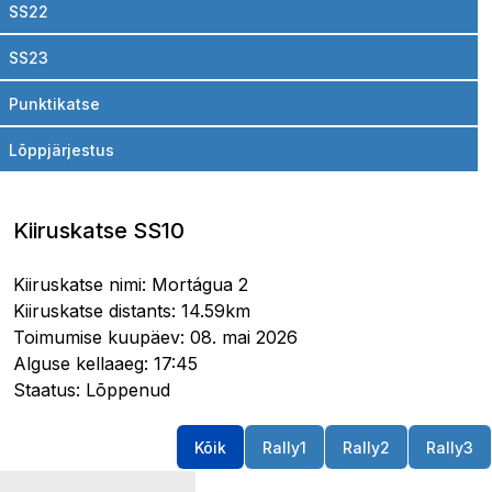
SS22
SS23
Punktikatse
Lõppjärjestus
Kiiruskatse SS10
Kiiruskatse nimi: Mortágua 2
Kiiruskatse distants: 14.59km
Toimumise kuupäev: 08. mai 2026
Alguse kellaaeg: 17:45
Staatus: Lõppenud
Kõik
Rally1
Rally2
Rally3