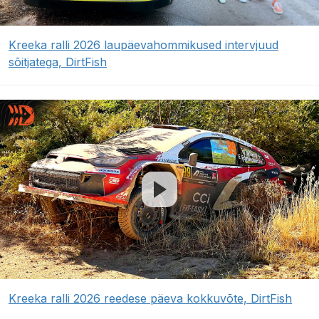
Kreeka ralli 2026 laupäevahommikused intervjuud
sõitjatega, DirtFish
Kreeka ralli 2026 reedese päeva kokkuvõte, DirtFish