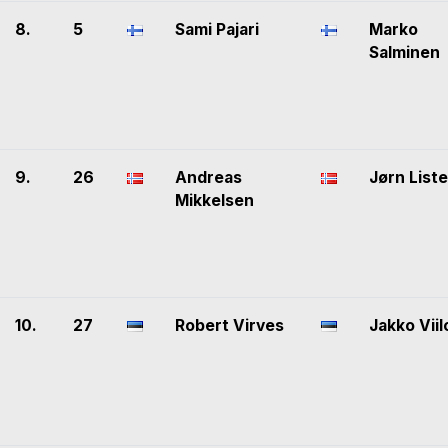
8.
5
Sami Pajari
Marko
Salminen
9.
26
Andreas
Jørn List
Mikkelsen
10.
27
Robert Virves
Jakko Viil