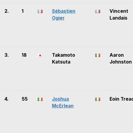
2.
1
Sébastien
Vincent
Ogier
Landais
3.
18
Takamoto
Aaron
Katsuta
Johnston
4.
55
Joshua
Eoin Trea
McErlean