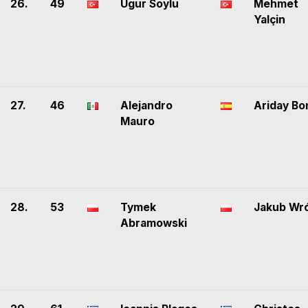
26.
49
Ugur Soylu
Mehmet
Yalçin
27.
46
Alejandro
Ariday Bon
Mauro
28.
53
Tymek
Jakub Wr
Abramowski