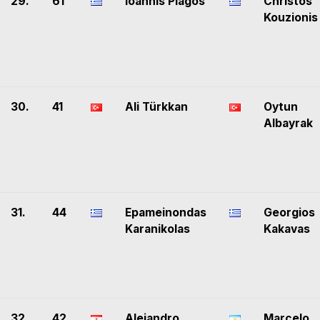
29.
61
Ioannis Plagos
Christos
Kouzionis
30.
41
Ali Türkkan
Oytun
Albayrak
31.
44
Epameinondas
Georgios
Karanikolas
Kakavas
32.
42
Alejandro
Marcelo