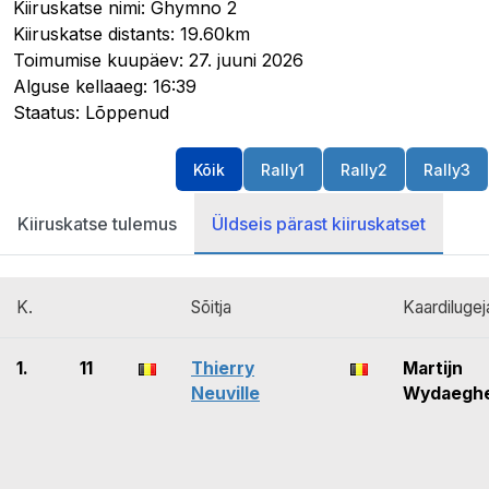
Kiiruskatse nimi: Ghymno 2
Kiiruskatse distants: 19.60km
Toimumise kuupäev: 27. juuni 2026
Alguse kellaaeg: 16:39
Staatus: Lõppenud
Kõik
Rally1
Rally2
Rally3
Kiiruskatse tulemus
Üldseis pärast kiiruskatset
K.
Sõitja
Kaardilugej
1.
11
Thierry
Martijn
Neuville
Wydaegh