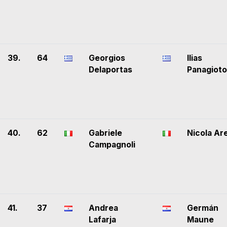
39.
64
Georgios
Ilias
Delaportas
Panagioto
40.
62
Gabriele
Nicola Ar
Campagnoli
41.
37
Andrea
Germán
Lafarja
Maune