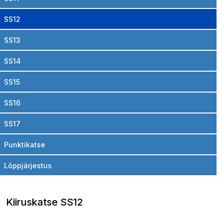
SS12
SS13
SS14
SS15
SS16
SS17
Punktikatse
Lõppjärjestus
Kiiruskatse SS12