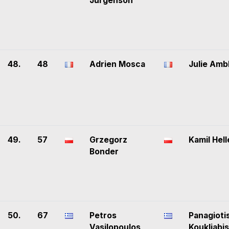
Jürgenson
48.
48
Adrien Mosca
Julie Amb
49.
57
Grzegorz
Kamil Hell
Bonder
50.
67
Petros
Panagioti
Vasilopoulos
Koukliabis