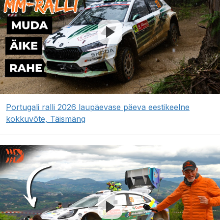
Portugali ralli 2026 laupäevase päeva eestikeelne
kokkuvõte, Täismäng