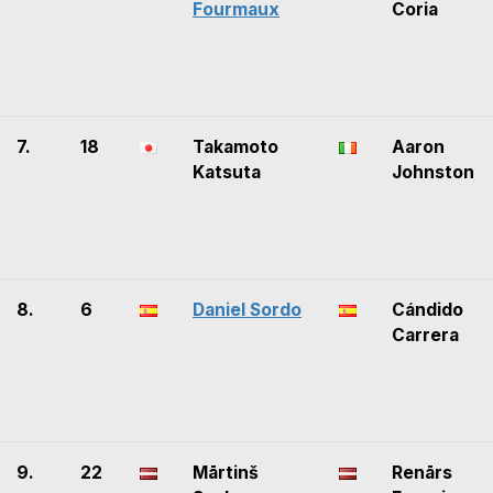
Fourmaux
Coria
7.
18
Takamoto
Aaron
Katsuta
Johnston
8.
6
Daniel Sordo
Cándido
Carrera
9.
22
Mārtinš
Renārs