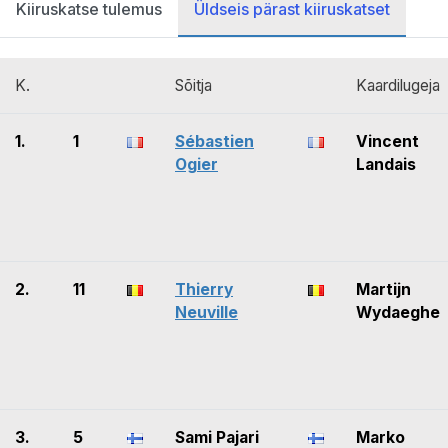
Kiiruskatse tulemus
Üldseis pärast kiiruskatset
K.
Sõitja
Kaardilugeja
1.
1
Sébastien
Vincent
Ogier
Landais
2.
11
Thierry
Martijn
Neuville
Wydaeghe
3.
5
Sami Pajari
Marko