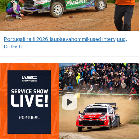
Portugali ralli 2026 laupäevahommikused intervjuud,
DirtFish